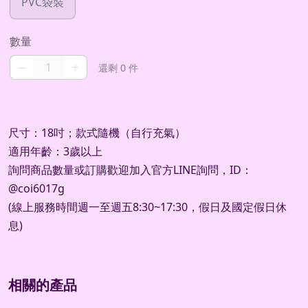
PVC袋裝
數量
–
+
還剩 0 件
尺寸：18吋；款式隨機（自行充氣）
適用年齡：3歲以上
詢問商品數量或訂購歡迎加入官方
LINE
詢問，
ID
：
@coi6017g
(
線上服務時間週一至週五
8:30~17:30
，假日及國定假日休
息
)
相關的產品