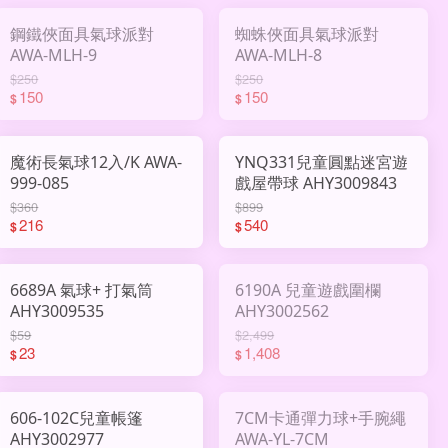
鋼鐵俠面具氣球派對
蜘蛛俠面具氣球派對
AWA-MLH-9
AWA-MLH-8
$250
$250
150
150
$
$
魔術長氣球12入/K AWA-
YNQ331兒童圓點迷宮遊
999-085
戲屋帶球 AHY3009843
$360
$899
216
540
$
$
6689A 氣球+ 打氣筒
6190A 兒童遊戲圍欄
AHY3009535
AHY3002562
$59
$2,499
23
1,408
$
$
606-102C兒童帳篷
7CM卡通彈力球+手腕繩
AHY3002977
AWA-YL-7CM