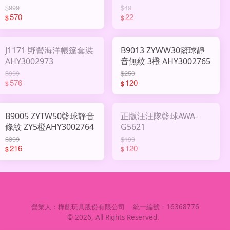
$999
$49
570
22
$
$
J1171 野營海洋帳篷套裝
B9013 ZYWW30籃球靜
AHY3002973
音無紋 3橙 AHY3002765
$999
$250
576
120
$
$
B9005 ZYTW50籃球靜音
正版汪汪隊籃球AWA-
條紋 ZY5橙AHY3002764
G5621
$399
$199
216
120
$
$
營業人：
樺麒玩具股份有限公司
統一編號：
16368776
©
2026
, All Rights Reserved.