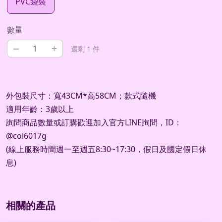
PVC袋裝
數量
–
+
還剩 1 件
外包裝尺寸：寬43CM*高58CM；款式隨機
適用年齡：3歲以上
詢問商品數量或訂購歡迎加入官方
LINE
詢問，
ID
：
@coi6017g
(
線上服務時間週一至週五
8:30~17:30
，假日及國定假日休
息
)
相關的產品