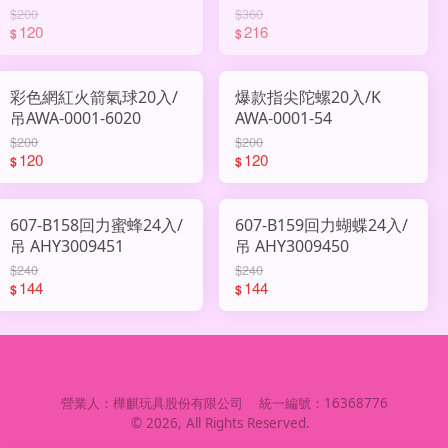
$200
$360
120
216
$
$
彩色網紅火箭氣球20入/
爆款指尖陀螺20入/K
吊AWA-0001-6020
AWA-0001-54
$200
$200
120
120
$
$
607-B158回力蜜蜂24入/
607-B159回力蝴蝶24入/
吊 AHY3009451
吊 AHY3009450
$240
$240
144
144
$
$
營業人：
樺麒玩具股份有限公司
統一編號：
16368776
©
2026
, All Rights Reserved.