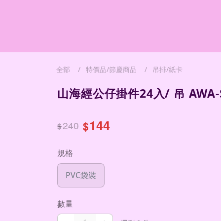
全部
特價品/節慶商品
吊排/紙卡
山海經公仔掛件24入/ 吊 AWA-S
144
240
$
$
規格
PVC袋裝
數量