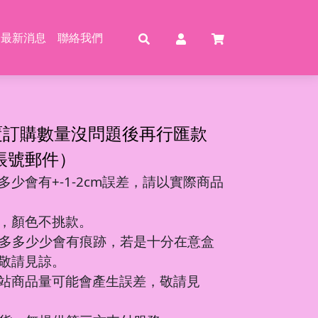
最新消息
聯絡我們
賣
賣
特賣
特
覆訂購數量沒問題後再行匯款
帳號郵件）
少會有+-1-2cm誤差，請以實際商品
動恐龍
玩具
壓玩具
具
，顏色不挑款。
龍特工/動畫
玩具
車
氣球
多多少少會有痕跡，若是十分在意盒
機/造型車
敬請見諒。
站商品量可能會產生誤差，敬請見