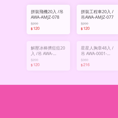
拼裝飛機20入 /吊
拼裝工程車20入 /
AWA-AMJZ-078
吊AWA-AMJZ-077
$200
$200
120
120
$
$
解壓冰棒擠痘痘20
星星人胸章48入 /
入 /吊 AWA-
吊 AWA-0001-
569695
6450
$200
$360
120
216
$
$