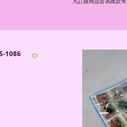
凡訂購商品皆為匯款寄
．
-1086