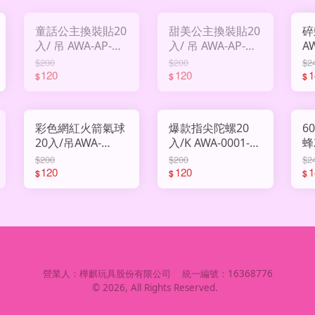
童話公主換裝貼20
甜美公主換裝貼20
碎
入/ 吊 AWA-AP-
入/ 吊 AWA-AP-
A
2339
2338
$200
$200
$2
120
120
1
$
$
$
彩色網紅火箭氣球
爆款指尖陀螺20
6
20入/吊AWA-
入/K AWA-0001-
蜂
0001-6020
54
A
$200
$200
$2
120
120
1
$
$
$
營業人：
樺麒玩具股份有限公司
統一編號：
16368776
©
2026
, All Rights Reserved.