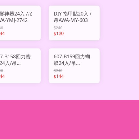
髮神器24入 /吊
DIY 指甲貼20入 /
WA-YMJ-2742
吊AWA-MY-603
40
$240
44
120
$
07-B158回力蜜
607-B159回力蝴
24入/吊
蝶24入/吊
HY3009451
AHY3009450
40
$240
44
144
$