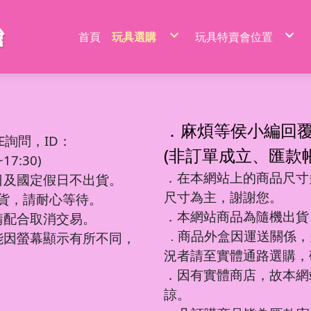
首頁
玩具選購
玩具特賣會位置
特價品/節慶商品
新莊場玩具批發特賣
家家酒玩具
桃園場玩具批發特賣
一般玩具
新竹場玩具批發特賣
射擊玩具
台中南屯玩具批發特
益智玩具
台中北屯玩具批發特
嬰兒玩具
嘉義場玩具批發特賣
騎乘系列/滑梯/充氣跳跳
台南場玩具批發特賣
積木系列
高雄左營場玩具批發
文具圖書系列
高雄鳳山場玩具批發
遙控系列
屏東場玩具批發特賣
．麻煩等侯小編回
生活日用品
吹泡泡玩具
百元內益智玩具
電動童車/摩托車
多面遊戲盒
餐具/廚具/仿真食物
遙控車
廚房用品
益智積木
文具用品類
吊排/紙卡
軟彈槍
E詢問，ID：
沙灘玩具
球台遊戲/地鼠機
滑行車/助步車
搖鈴/床鈴
收銀機/超市購物
遙控動物/昆蟲
風扇/電扇
軍事/太空積木
DIY勞作/手作
包K/PVC袋
水槍
寫字板/白板
闖關大冒險
滑板車/滑板
早教聲光玩具/床邊玩具
醫具/工具
遙控船/飛機/機器人
泳池/泳圈
城市積木
筆類
螢光棒
水炮
(非訂單成立、匯款
互動/戶外/運動類/對戰/競技
魔方/魔尺
三輪車/扭扭車
學步車/搖椅
森林家族
泡澡球/沐浴球
主題積木
紙類/本
萬聖/聖誕
聲光槍
7:30)
車/飛機玩具
棋類/撲克牌/卡牌遊戲
溜滑梯/充氣跳跳/搖搖馬
洗澡玩具
娃娃/芭比娃娃
鑰匙扣/掛件/擺件
積木桌/底板
套裝組
節慶商品
弓箭
釣釣樂/捏捏樂
桌遊
嬰兒學習用品
梳妝/化妝/飾品
水彈槍
學習用品
著色本/沙畫
軌道滾珠積木/螺絲釘積木
螢光筆/馬克筆
線圈本
海盜/中古系列
陸軍
摩托車積木
洗碗布/菜瓜布
變形玩具
磁力棒/磁力片/磁力方塊
寵物玩具
空氣槍
．在本網站上的商品尺寸多
文件袋/資料夾/資料袋
貼畫/刮畫
幼教積木
色鉛筆/蠟筆
造型本/訂本
遊樂園/公主系列
海軍
賽車/汽車積木
日及國定假日不出貨。
彩泥/史萊姆
益智教學
清掃/衛浴玩具/家電
飛鏢/鏢靶
削筆器
貼紙/安靜書
大顆粒主題積木
鉛筆/自動鉛筆
鎖本/密碼本
泰迪/暴力/可愛熊
空軍
火車積木
帳篷/球/氣球
遊戲機/方塊遊戲
城堡/別墅/房屋
修正系列
咕卡/火漆/奶油膠
圓珠筆
素描本/畫圖本
街景積木
太空/星際積木
警察/民航系列
扭蛋機/抓抓機
一言粉紅兔
尺寸為主，謝謝您。
筆袋/筆盒
DIY彩繪/拼拼豆
便利貼/便條本
微小積木
拼裝模型
消防/救護系列
球台遊戲
出貨，請耐心等待。
音樂玩具
科學實驗
恐龍系列
工程系列
DIY串珠
燒烤/點心玩具
地鼠機
教具印章
機器人
工程系列
釣釣樂
恐龍車/電
對戰/競技
海洋球
泡泡槍
麥克風
恐龍系列
美工刀/剪刀/膠
機器人系列
美甲
甜點/冰淇淋
套尺/圓規
變形車
警察系列
捏捏樂/減
恐龍模型
運動類玩
氣球
泡泡棒
樂器玩具
．本網站商品為隨機出貨
銅板價玩具
請配合取消交易。
歷史/三國/水滸傳
DIY飾品/配件/魔法棒
切切樂/仿真食物
迷你特工/恐
消防系列
恐龍蛋
互動/戶外
帳篷
泡泡機
電話造型
中華超人/布魯可/假面
卡通動畫/電影
化妝台/梳妝台
餐具/廚具
停車場/軌道
彈力球/充
手拍鼓
電動/聲光玩具
我的世界/電玩
商品外盒因運送關係，
城市環衛/飛
能因螢幕顯示有所不同，
．
驚喜盒/盲盒/洞洞樂/考古
電器/食物造型
一般街景
軍事系列
認知模型
植物造型
日式街景
多美小汽車
卡通動畫/電影
況者請至實體通路選購，
動物/昆蟲系列
中華街景
模型/合金車
節慶積木
世界場景
．因有實體商店，故本網
諒。