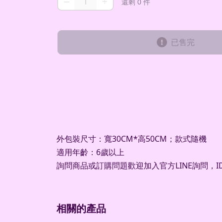
–
+
還剩 0 件
已售完
外包裝尺寸：寬30CM*高50CM；款式隨機
適用年齡：6歲以上
詢問商品或訂購問題歡迎加入官方LINE詢問，ID：
相關的產品