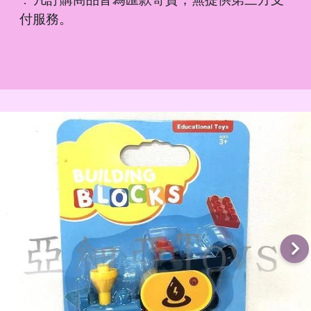
．
付服務。