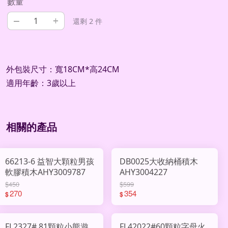
數量
–
+
還剩 2 件
外包裝尺寸：寬18CM*高24CM
適用年齡：3歲以上
相關的產品
66213-6 益智大顆粒男孩
DB0025大收納桶積木
軟膠積木AHY3009787
AHY3004227
$450
$599
270
354
$
$
FL2327# 81顆粒小熊遊
FL42022#60顆粒字母火