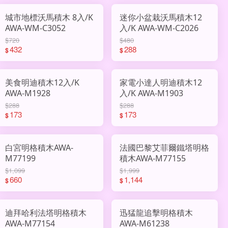
城市地標沃馬積木 8入/K
迷你小盆栽沃馬積木12
AWA-WM-C3052
入/K AWA-WM-C2026
$720
$480
432
288
$
$
美食明迪積木12入/K
家電小達人明迪積木12
AWA-M1928
入/K AWA-M1903
$288
$288
173
173
$
$
白宮明格積木AWA-
法國巴黎艾菲爾鐵塔明格
M77199
積木AWA-M77155
$1,099
$1,999
660
1,144
$
$
迪拜哈利法塔明格積木
迅猛龍追擊明格積木
AWA-M77154
AWA-M61238