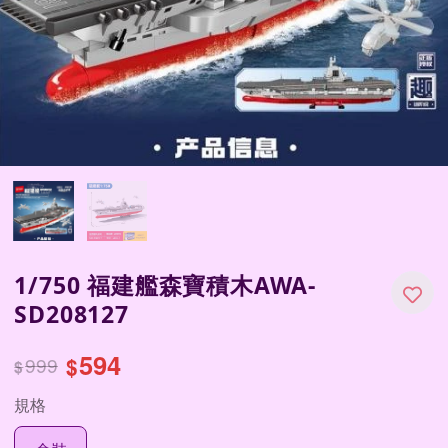
1/750 福建艦森寶積木AWA-
SD208127
594
999
$
$
規格