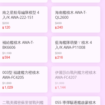
南之星航母編隊模型 4
海南艦積木 AWA-T-
入/K AWA-222-151
QL2600
$200
$499
120
240
$
$
補給艦積木 AWA-T-
藍海艦隊萌樂ㄚ積木 4
BK6606
入/K AWA-P11008
$1,199
$360
594
216
$
$
003型 福建艦方橙積木
伊麗莎白戰列艦方橙積木
AWA-FC4205
AWA-FC4207
$1,899
$1,999
1,029
1,144
$
$
二戰美國密蘇里號戰列艦
055 導彈驅逐艦啟蒙積木