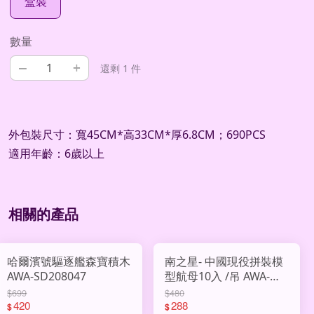
盒裝
數量
–
+
還剩 1 件
外包裝尺寸：寬45CM*高33CM*厚6.8CM；690PCS
適用年齡：6歲以上
相關的產品
哈爾濱號驅逐艦森寶積木
南之星- 中國現役拼裝模
AWA-SD208047
型航母10入 /吊 AWA-
222-152
$699
$480
420
288
$
$