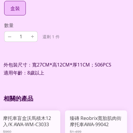
盒裝
數量
–
+
還剩 1 件
外包裝尺寸：寬27CM*高12CM*厚11CM；506PCS
適用年齡：8歲以上
相關的產品
摩托車盲盒沃馬積木12
臻磚 Reobrix寬胎肌肉街
入/K AWA-WM-C3033
摩托車AWA-99042
$960
$1,499