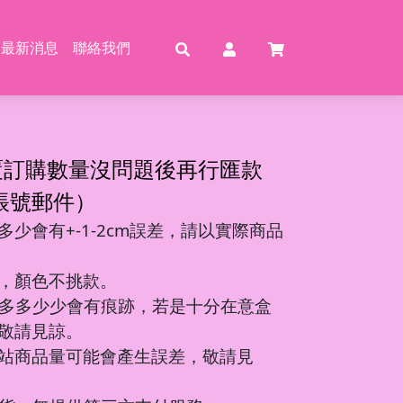
最新消息
聯絡我們
賣
賣
特賣
特
覆訂購數量沒問題後再行匯款
帳號郵件）
少會有+-1-2cm誤差，請以實際商品
動恐龍
玩具
壓玩具
具
，顏色不挑款。
龍特工/動畫
玩具
車
氣球
多多少少會有痕跡，若是十分在意盒
機/造型車
敬請見諒。
站商品量可能會產生誤差，敬請見