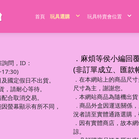
首頁
玩具選購
玩具特賣會位置
特價品/節慶商品
新莊場玩具批發特賣
家家酒玩具
桃園場玩具批發特賣
一般玩具
新竹場玩具批發特賣
射擊玩具
台中南屯玩具批發特
益智玩具
台中北屯玩具批發特
嬰兒玩具
嘉義場玩具批發特賣
騎乘系列/滑梯/充氣跳跳
台南場玩具批發特賣
積木系列
高雄左營場玩具批發
文具圖書系列
高雄鳳山場玩具批發
遙控系列
屏東場玩具批發特賣
．麻煩等侯小編回
生活日用品
吹泡泡玩具
百元內益智玩具
電動童車/摩托車
多面遊戲盒
餐具/廚具/仿真食物
遙控車
廚房用品
益智積木
文具用品類
吊排/紙卡
軟彈槍
E詢問，ID：
沙灘玩具
球台遊戲/地鼠機
滑行車/助步車
搖鈴/床鈴
收銀機/超市購物
遙控動物/昆蟲
風扇/電扇
軍事/太空積木
DIY勞作/手作
包K/PVC袋
水槍
寫字板/白板
闖關大冒險
滑板車/滑板
早教聲光玩具/床邊玩具
醫具/工具
遙控船/飛機/機器人
泳池/泳圈
城市積木
筆類
螢光棒
水炮
(非訂單成立、匯款
互動/戶外/運動類/對戰/競技
魔方/魔尺
三輪車/扭扭車
學步車/搖椅
森林家族
泡澡球/沐浴球
主題積木
紙類/本
萬聖/聖誕
聲光槍
7:30)
車/飛機玩具
棋類/撲克牌/卡牌遊戲
溜滑梯/充氣跳跳/搖搖馬
洗澡玩具
娃娃/芭比娃娃
鑰匙扣/掛件/擺件
積木桌/底板
套裝組
節慶商品
弓箭
釣釣樂/捏捏樂
桌遊
嬰兒學習用品
梳妝/化妝/飾品
水彈槍
學習用品
著色本/沙畫
軌道滾珠積木/螺絲釘積木
螢光筆/馬克筆
線圈本
海盜/中古系列
陸軍
摩托車積木
洗碗布/菜瓜布
變形玩具
磁力棒/磁力片/磁力方塊
寵物玩具
空氣槍
．在本網站上的商品尺寸多
文件袋/資料夾/資料袋
貼畫/刮畫
幼教積木
色鉛筆/蠟筆
造型本/訂本
遊樂園/公主系列
海軍
賽車/汽車積木
日及國定假日不出貨。
彩泥/史萊姆
益智教學
清掃/衛浴玩具/家電
飛鏢/鏢靶
削筆器
貼紙/安靜書
大顆粒主題積木
鉛筆/自動鉛筆
鎖本/密碼本
泰迪/暴力/可愛熊
空軍
火車積木
帳篷/球/氣球
遊戲機/方塊遊戲
城堡/別墅/房屋
修正系列
咕卡/火漆/奶油膠
圓珠筆
素描本/畫圖本
街景積木
太空/星際積木
警察/民航系列
扭蛋機/抓抓機
一言粉紅兔
尺寸為主，謝謝您。
筆袋/筆盒
DIY彩繪/拼拼豆
便利貼/便條本
微小積木
拼裝模型
消防/救護系列
球台遊戲
出貨，請耐心等待。
音樂玩具
科學實驗
恐龍系列
工程系列
DIY串珠
燒烤/點心玩具
地鼠機
教具印章
機器人
工程系列
釣釣樂
恐龍車/電
對戰/競技
海洋球
泡泡槍
麥克風
恐龍系列
美工刀/剪刀/膠
機器人系列
美甲
甜點/冰淇淋
套尺/圓規
變形車
警察系列
捏捏樂/減
恐龍模型
運動類玩
氣球
泡泡棒
樂器玩具
．本網站商品為隨機出貨
銅板價玩具
請配合取消交易。
歷史/三國/水滸傳
DIY飾品/配件/魔法棒
切切樂/仿真食物
迷你特工/恐
消防系列
恐龍蛋
互動/戶外
帳篷
泡泡機
電話造型
中華超人/布魯可/假面
卡通動畫/電影
化妝台/梳妝台
餐具/廚具
停車場/軌道
彈力球/充
手拍鼓
電動/聲光玩具
我的世界/電玩
商品外盒因運送關係，
城市環衛/飛
能因螢幕顯示有所不同，
．
驚喜盒/盲盒/洞洞樂/考古
電器/食物造型
一般街景
軍事系列
認知模型
植物造型
日式街景
多美小汽車
卡通動畫/電影
況者請至實體通路選購，
動物/昆蟲系列
中華街景
模型/合金車
節慶積木
世界場景
．因有實體商店，故本網
諒。