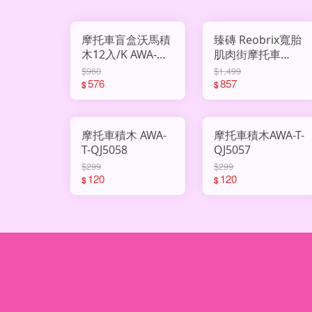
摩托車盲盒沃馬積
臻磚 Reobrix寬胎
木12入/K AWA-
肌肉街摩托車
WM-C3033
AWA-99042
$960
$1,499
576
857
$
$
摩托車積木 AWA-
摩托車積木AWA-T-
T-QJ5058
QJ5057
$299
$299
120
120
$
$