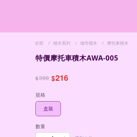
全部
積木系列
城市積木
摩托車積木
特價摩托車積木AWA-005
216
399
$
$
規格
盒裝
數量