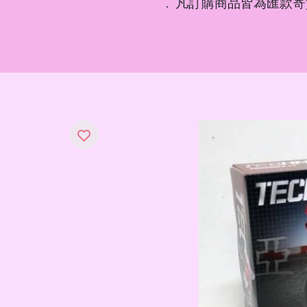
凡訂購商品皆為匯款寄
．