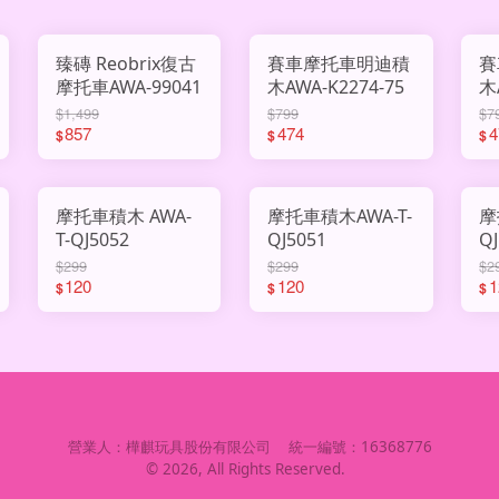
臻磚 Reobrix復古
賽車摩托車明迪積
賽
摩托車AWA-99041
木AWA-K2274-75
木
$1,499
$799
$7
857
474
4
$
$
$
摩托車積木 AWA-
摩托車積木AWA-T-
摩
T-QJ5052
QJ5051
QJ
$299
$299
$2
120
120
1
$
$
$
營業人：
樺麒玩具股份有限公司
統一編號：
16368776
©
2026
, All Rights Reserved.