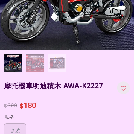
摩托機車明迪積木 AWA-K2227
180
299
$
$
規格
盒裝