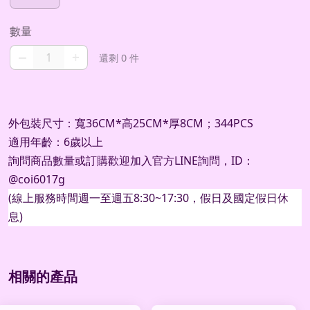
數量
–
+
還剩 0 件
外包裝尺寸：寬36CM*高25CM*厚8CM；344PCS
適用年齡：6歲以上
詢問商品數量或訂購歡迎加入官方
LINE
詢問，
ID
：
@coi6017g
(
線上服務時間週一至週五
8:30~17:30
，假日及國定假日休
息
)
相關的產品