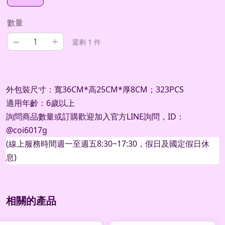
數量
–
+
還剩 1 件
外包裝尺寸：寬36CM*高25CM*厚8CM；323PCS
適用年齡：6歲以上
詢問商品數量或訂購歡迎加入官方
LINE
詢問，
ID
：
@coi6017g
(
線上服務時間週一至週五
8:30~17:30
，假日及國定假日休
息
)
相關的產品