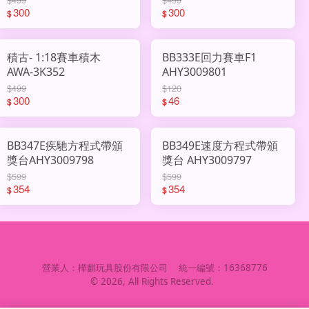
300
300
$
$
積古- 1:18賽車積木
BB333E回力賽車F1
AWA-3K352
AHY3009801
$499
$120
300
46
$
$
BB347E疾馳方程式帶頒
BB349E速度方程式帶頒
獎台AHY3009798
獎台 AHY3009797
$599
$599
354
354
$
$
營業人：
樺麒玩具股份有限公司
統一編號：
16368776
©
2026
, All Rights Reserved.