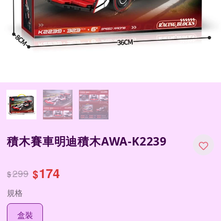
積木賽車明迪積木AWA-K2239
174
299
$
$
規格
盒裝