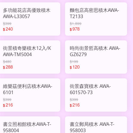
多功能花店高優致積木
麵包店高密思積木AWA-
AWA-L33057
T2133
$399
$1,899
240
978
$
$
街景積奇樂積木12入/K
時尚街景哲高積木 AWA-
AWA-TM5004
GZ6279
$480
$199
288
120
$
$
維樂茲便利店積木AWA-
街景森寶積木 AWA-
6101
601570-73
$399
$399
216
216
$
$
書立照相館積木AWA-T-
書立郵局積木 AWA-T-
958004
958003