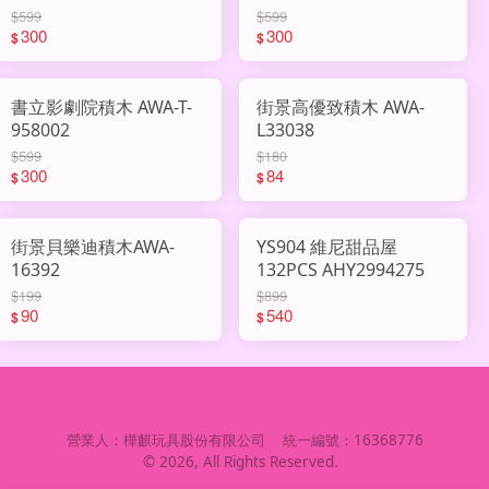
$599
$599
300
300
$
$
書立影劇院積木 AWA-T-
街景高優致積木 AWA-
958002
L33038
$599
$180
300
84
$
$
街景貝樂迪積木AWA-
YS904 維尼甜品屋
16392
132PCS AHY2994275
$199
$899
90
540
$
$
營業人：
樺麒玩具股份有限公司
統一編號：
16368776
©
2026
, All Rights Reserved.