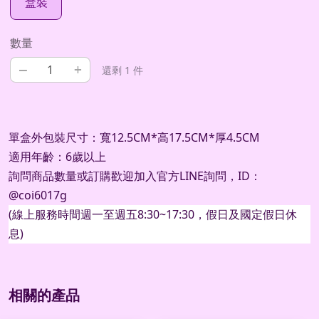
盒裝
數量
–
+
還剩 1 件
單盒外包裝尺寸：寬12.5CM*高17.5CM*厚4.5CM
適用年齡：6歲以上
詢問商品數量或訂購歡迎加入官方
LINE
詢問，
ID
：
@coi6017g
(
線上服務時間週一至週五
8:30~17:30
，假日及國定假日休
息
)
相關的產品