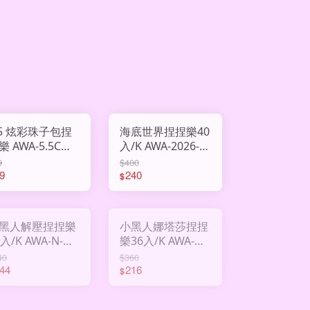
.5 炫彩珠子包捏
海底世界捏捏樂40
-5.5CM-
入/K AWA-2026-
59
9
$400
9
240
$
黑人解壓捏捏樂
小黑人娜塔莎捏捏
/K AWA-N-
樂36入/K AWA-N-
Y-989
1102
40
$360
44
216
$