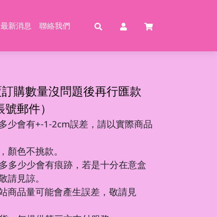
最新消息
聯絡我們
賣
賣
特賣
特
覆訂購數量沒問題後再行匯款
帳號郵件）
少會有+-1-2cm誤差，請以實際商品
動恐龍
玩具
壓玩具
具
，顏色不挑款。
龍特工/動畫
玩具
車
氣球
多多少少會有痕跡，若是十分在意盒
機/造型車
敬請見諒。
站商品量可能會產生誤差，敬請見