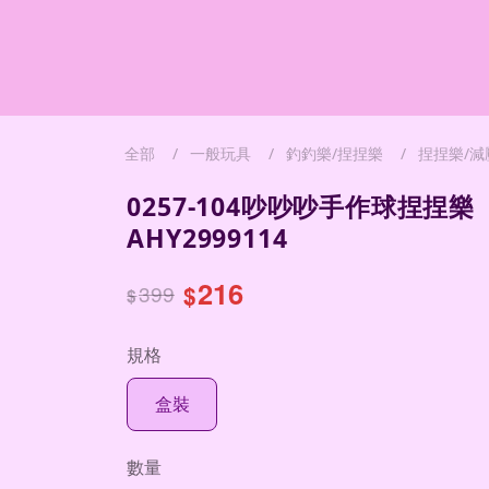
全部
一般玩具
釣釣樂/捏捏樂
捏捏樂/減
0257-104吵吵吵手作球捏捏樂
AHY2999114
216
399
$
$
規格
盒裝
數量