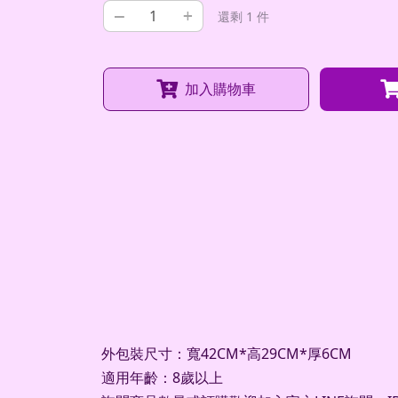
–
+
還剩 1 件
加入購物車
外包裝尺寸：寬42CM*高29CM*厚6CM
適用年齡：8歲以上