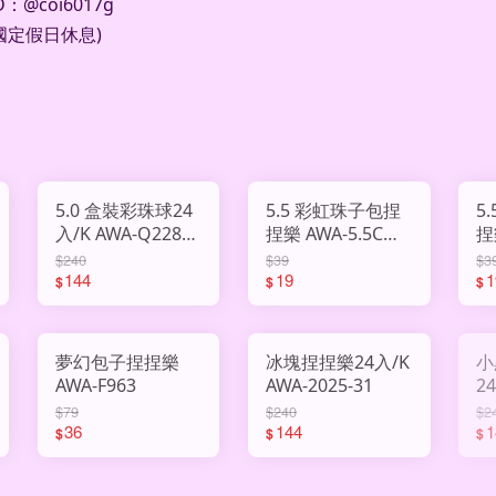
@coi6017g
及國定假日休息)
5.0 盒裝彩珠球24
5.5 彩虹珠子包捏
5
入/K AWA-Q2286-
捏樂 AWA-5.5CM-
捏樂 AWA
8
B
A
$240
$39
$3
144
19
1
$
$
$
夢幻包子捏捏樂
冰塊捏捏樂24入/K
小
AWA-F963
AWA-2025-31
24入
Q
$79
$240
$2
36
144
1
$
$
$