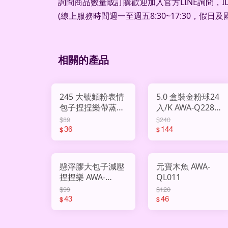
詢問商品數量或訂購歡迎加入官方LINE詢問，ID：
(線上服務時間週一至週五8:30~17:30，假日
相關的產品
245 大號麵粉表情
5.0 盒裝金粉球24
包子捏捏樂帶蒸籠
入/K AWA-Q2286-
AHY3015407
8-1
$89
$240
36
144
$
$
懸浮膠大包子減壓
元寶木魚 AWA-
捏捏樂 AWA-
QL011
106517
$99
$120
43
46
$
$