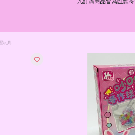
凡訂購商品皆為匯款寄
．
壓玩具