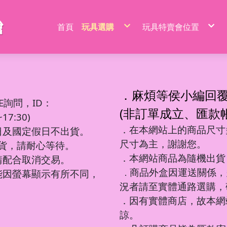
首頁
玩具選購
玩具特賣會位置
特價品/節慶商品
新莊場玩具批發特賣
家家酒玩具
桃園場玩具批發特賣
一般玩具
新竹場玩具批發特賣
射擊玩具
台中南屯玩具批發特
益智玩具
台中北屯玩具批發特
嬰兒玩具
嘉義場玩具批發特賣
騎乘系列/滑梯/充氣跳跳
台南場玩具批發特賣
積木系列
高雄左營場玩具批發
文具圖書系列
高雄鳳山場玩具批發
遙控系列
屏東場玩具批發特賣
．麻煩等侯小編回
生活日用品
吹泡泡玩具
百元內益智玩具
電動童車/摩托車
多面遊戲盒
餐具/廚具/仿真食物
遙控車
廚房用品
益智積木
文具用品類
吊排/紙卡
軟彈槍
E詢問，ID：
沙灘玩具
球台遊戲/地鼠機
滑行車/助步車
搖鈴/床鈴
收銀機/超市購物
遙控動物/昆蟲
風扇/電扇
軍事/太空積木
DIY勞作/手作
包K/PVC袋
水槍
寫字板/白板
闖關大冒險
滑板車/滑板
早教聲光玩具/床邊玩具
醫具/工具
遙控船/飛機/機器人
泳池/泳圈
城市積木
筆類
螢光棒
水炮
(非訂單成立、匯款
互動/戶外/運動類/對戰/競技
魔方/魔尺
三輪車/扭扭車
學步車/搖椅
森林家族
泡澡球/沐浴球
主題積木
紙類/本
萬聖/聖誕
聲光槍
7:30)
車/飛機玩具
棋類/撲克牌/卡牌遊戲
溜滑梯/充氣跳跳/搖搖馬
洗澡玩具
娃娃/芭比娃娃
鑰匙扣/掛件/擺件
積木桌/底板
套裝組
節慶商品
弓箭
釣釣樂/捏捏樂
桌遊
嬰兒學習用品
梳妝/化妝/飾品
水彈槍
學習用品
著色本/沙畫
軌道滾珠積木/螺絲釘積木
螢光筆/馬克筆
線圈本
海盜/中古系列
陸軍
摩托車積木
洗碗布/菜瓜布
變形玩具
磁力棒/磁力片/磁力方塊
寵物玩具
空氣槍
．在本網站上的商品尺寸多
文件袋/資料夾/資料袋
貼畫/刮畫
幼教積木
色鉛筆/蠟筆
造型本/訂本
遊樂園/公主系列
海軍
賽車/汽車積木
日及國定假日不出貨。
彩泥/史萊姆
益智教學
清掃/衛浴玩具/家電
飛鏢/鏢靶
削筆器
貼紙/安靜書
大顆粒主題積木
鉛筆/自動鉛筆
鎖本/密碼本
泰迪/暴力/可愛熊
空軍
火車積木
帳篷/球/氣球
遊戲機/方塊遊戲
城堡/別墅/房屋
修正系列
咕卡/火漆/奶油膠
圓珠筆
素描本/畫圖本
街景積木
太空/星際積木
警察/民航系列
扭蛋機/抓抓機
一言粉紅兔
尺寸為主，謝謝您。
筆袋/筆盒
DIY彩繪/拼拼豆
便利貼/便條本
微小積木
拼裝模型
消防/救護系列
球台遊戲
出貨，請耐心等待。
音樂玩具
科學實驗
恐龍系列
工程系列
DIY串珠
燒烤/點心玩具
地鼠機
教具印章
機器人
工程系列
釣釣樂
恐龍車/電
對戰/競技
海洋球
泡泡槍
麥克風
恐龍系列
美工刀/剪刀/膠
機器人系列
美甲
甜點/冰淇淋
套尺/圓規
變形車
警察系列
捏捏樂/減
恐龍模型
運動類玩
氣球
泡泡棒
樂器玩具
．本網站商品為隨機出貨
銅板價玩具
請配合取消交易。
歷史/三國/水滸傳
DIY飾品/配件/魔法棒
切切樂/仿真食物
迷你特工/恐
消防系列
恐龍蛋
互動/戶外
帳篷
泡泡機
電話造型
中華超人/布魯可/假面
卡通動畫/電影
化妝台/梳妝台
餐具/廚具
停車場/軌道
彈力球/充
手拍鼓
電動/聲光玩具
我的世界/電玩
商品外盒因運送關係，
城市環衛/飛
能因螢幕顯示有所不同，
．
驚喜盒/盲盒/洞洞樂/考古
電器/食物造型
一般街景
軍事系列
認知模型
植物造型
日式街景
多美小汽車
卡通動畫/電影
況者請至實體通路選購，
動物/昆蟲系列
中華街景
模型/合金車
節慶積木
世界場景
．因有實體商店，故本網
諒。