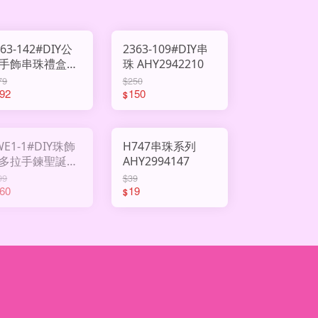
363-142#DIY公
2363-109#DIY串
手飾串珠禮盒
珠 AHY2942210
HY3003076
79
$250
92
150
$
WE1-1#DIY珠飾
H747串珠系列
多拉手鍊聖誕版
AHY2994147
HY2993177
99
$39
60
19
$