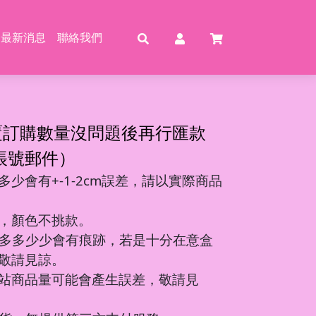
最新消息
聯絡我們
賣
賣
特賣
特
覆訂購數量沒問題後再行匯款
帳號郵件）
少會有+-1-2cm誤差，請以實際商品
動恐龍
玩具
壓玩具
具
，顏色不挑款。
龍特工/動畫
玩具
車
氣球
多多少少會有痕跡，若是十分在意盒
機/造型車
敬請見諒。
站商品量可能會產生誤差，敬請見