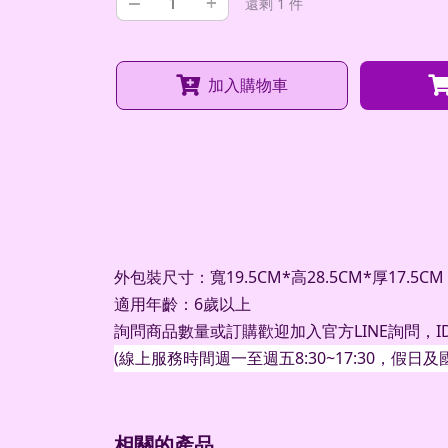
–
+
還剩 1 件
加入購物車
外包裝尺寸：寬19.5CM*高28.5CM*厚17.5CM
適用年齡：6歲以上
詢問商品數量或訂購歡迎加入官方
LINE
詢問，
I
(
線上服務時間週一至週五
8:30~17:30
，假日及
相關的產品