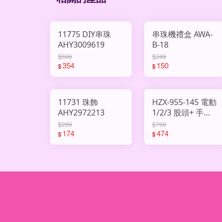
11775 DIY串珠
串珠機禮盒 AWA-
AHY3009619
B-18
$599
$249
354
150
$
$
11731 珠飾
HZX-955-145 電動
AHY2972213
1/2/3 股頭+ 手動
串珠器
$299
$799
174
AHY2996875
474
$
$