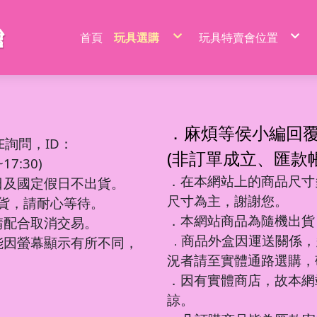
首頁
玩具選購
玩具特賣會位置
特價品/節慶商品
新莊場玩具批發特賣
家家酒玩具
桃園場玩具批發特賣
一般玩具
新竹場玩具批發特賣
射擊玩具
台中南屯玩具批發特
益智玩具
台中北屯玩具批發特
嬰兒玩具
嘉義場玩具批發特賣
騎乘系列/滑梯/充氣跳跳
台南場玩具批發特賣
積木系列
高雄左營場玩具批發
文具圖書系列
高雄鳳山場玩具批發
遙控系列
屏東場玩具批發特賣
．麻煩等侯小編回
生活日用品
吹泡泡玩具
百元內益智玩具
電動童車/摩托車
多面遊戲盒
餐具/廚具/仿真食物
遙控車
廚房用品
益智積木
文具用品類
吊排/紙卡
軟彈槍
E詢問，ID：
沙灘玩具
球台遊戲/地鼠機
滑行車/助步車
搖鈴/床鈴
收銀機/超市購物
遙控動物/昆蟲
風扇/電扇
軍事/太空積木
DIY勞作/手作
包K/PVC袋
水槍
寫字板/白板
闖關大冒險
滑板車/滑板
早教聲光玩具/床邊玩具
醫具/工具
遙控船/飛機/機器人
泳池/泳圈
城市積木
筆類
螢光棒
水炮
(非訂單成立、匯款
互動/戶外/運動類/對戰/競技
魔方/魔尺
三輪車/扭扭車
學步車/搖椅
森林家族
泡澡球/沐浴球
主題積木
紙類/本
萬聖/聖誕
聲光槍
7:30)
車/飛機玩具
棋類/撲克牌/卡牌遊戲
溜滑梯/充氣跳跳/搖搖馬
洗澡玩具
娃娃/芭比娃娃
鑰匙扣/掛件/擺件
積木桌/底板
套裝組
節慶商品
弓箭
釣釣樂/捏捏樂
桌遊
嬰兒學習用品
梳妝/化妝/飾品
水彈槍
學習用品
著色本/沙畫
軌道滾珠積木/螺絲釘積木
螢光筆/馬克筆
線圈本
海盜/中古系列
陸軍
摩托車積木
洗碗布/菜瓜布
變形玩具
磁力棒/磁力片/磁力方塊
寵物玩具
空氣槍
．在本網站上的商品尺寸多
文件袋/資料夾/資料袋
貼畫/刮畫
幼教積木
色鉛筆/蠟筆
造型本/訂本
遊樂園/公主系列
海軍
賽車/汽車積木
日及國定假日不出貨。
彩泥/史萊姆
益智教學
清掃/衛浴玩具/家電
飛鏢/鏢靶
削筆器
貼紙/安靜書
大顆粒主題積木
鉛筆/自動鉛筆
鎖本/密碼本
泰迪/暴力/可愛熊
空軍
火車積木
帳篷/球/氣球
遊戲機/方塊遊戲
城堡/別墅/房屋
修正系列
咕卡/火漆/奶油膠
圓珠筆
素描本/畫圖本
街景積木
太空/星際積木
警察/民航系列
扭蛋機/抓抓機
一言粉紅兔
尺寸為主，謝謝您。
筆袋/筆盒
DIY彩繪/拼拼豆
便利貼/便條本
微小積木
拼裝模型
消防/救護系列
球台遊戲
出貨，請耐心等待。
音樂玩具
科學實驗
恐龍系列
工程系列
DIY串珠
燒烤/點心玩具
地鼠機
教具印章
機器人
工程系列
釣釣樂
恐龍車/電
對戰/競技
海洋球
泡泡槍
麥克風
恐龍系列
美工刀/剪刀/膠
機器人系列
美甲
甜點/冰淇淋
套尺/圓規
變形車
警察系列
捏捏樂/減
恐龍模型
運動類玩
氣球
泡泡棒
樂器玩具
．本網站商品為隨機出貨
銅板價玩具
請配合取消交易。
歷史/三國/水滸傳
DIY飾品/配件/魔法棒
切切樂/仿真食物
迷你特工/恐
消防系列
恐龍蛋
互動/戶外
帳篷
泡泡機
電話造型
中華超人/布魯可/假面
卡通動畫/電影
化妝台/梳妝台
餐具/廚具
停車場/軌道
彈力球/充
手拍鼓
電動/聲光玩具
我的世界/電玩
商品外盒因運送關係，
城市環衛/飛
能因螢幕顯示有所不同，
．
驚喜盒/盲盒/洞洞樂/考古
電器/食物造型
一般街景
軍事系列
認知模型
植物造型
日式街景
多美小汽車
卡通動畫/電影
況者請至實體通路選購，
動物/昆蟲系列
中華街景
模型/合金車
節慶積木
世界場景
．因有實體商店，故本網
諒。