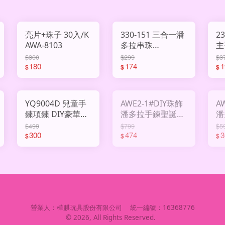
亮片+珠子 30入/K
330-151 三合一潘
2
AWA-8103
多拉串珠
主
AHY3009777
A
$300
$299
$3
180
174
1
$
$
$
YQ9004D 兒童手
AWE2-1#DIY珠飾
A
鍊項鍊 DIY豪華版
潘多拉手鍊聖誕版
潘
AHY2994626
AHY2993178
A
$499
$799
$5
300
474
3
$
$
$
營業人：
樺麒玩具股份有限公司
統一編號：
16368776
©
2026
, All Rights Reserved.