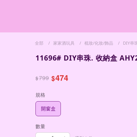
全部
家家酒玩具
梳妝/化妝/飾品
DIY串
11696# DIY串珠. 收納盒 AHY2
474
799
$
$
規格
開窗盒
數量