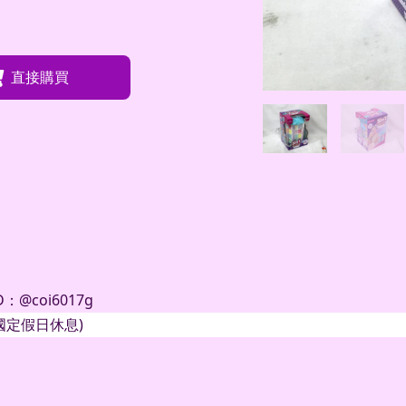
直接購買
D
：
@coi6017g
國定假日休息
)