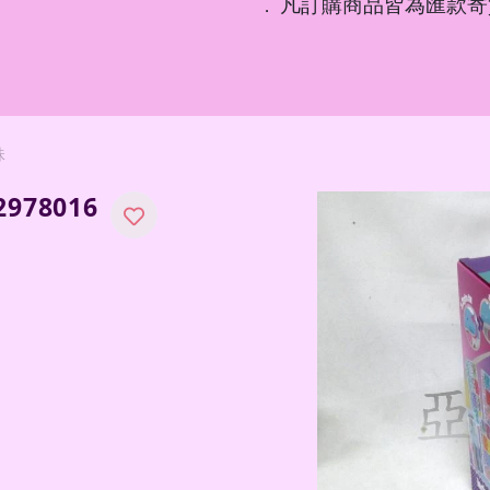
凡訂購商品皆為匯款寄
．
珠
978016