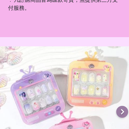
．
付服務。