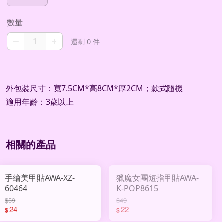
數量
–
+
還剩 0 件
外包裝尺寸：寬7.5CM*高8CM*厚2CM；款式隨機
適用年齡：3歲以上
相關的產品
手繪美甲貼AWA-XZ-
獵魔女團短指甲貼AWA-
60464
K-POP8615
$59
$49
24
22
$
$