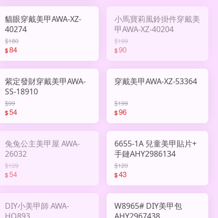
貓眼穿戴美甲AWA-XZ-
小馬寶莉風鈴掛件穿戴美
40274
甲AWA-XZ-40204
$180
$199
84
90
$
$
紫定發財穿戴美甲AWA-
穿戴美甲AWA-XZ-53364
SS-18910
$99
$199
54
96
$
$
兔兔公主美甲屋 AWA-
6655-1A 兒童美甲貼片+
26032
手鏈AHY2986134
$129
$120
54
43
$
$
DIY小美甲師 AWA-
W8965# DIY美甲包
HQ893
AHY2967438