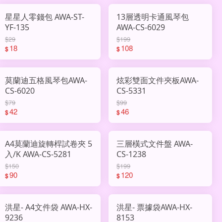
星星人零錢包 AWA-ST-
13層透明卡通風琴包
YF-135
AWA-CS-6029
$29
$199
18
108
$
$
莫蘭迪五格風琴包AWA-
炫彩雙面文件夾板AWA-
CS-6020
CS-5331
$79
$99
42
46
$
$
A4莫蘭迪旋轉桿試卷夾 5
三層橫式文件盤 AWA-
入/K AWA-CS-5281
CS-1238
$150
$199
90
120
$
$
洪星- A4文件袋 AWA-HX-
洪星- 票據袋AWA-HX-
9236
8153