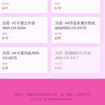
$120
$39
41
19
$
$
洪星- A5卡通文件袋
洪星- A4手提多層分類收
AWA-HX-8484
納袋AWA-HX-6918
$39
$180
19
90
$
$
洪星- A4卡通夾板AWA-
洪星- 雙層網紗文件袋
HX-4076
AWA-HX-9417
$69
$120
34
43
$
$
營業人：
樺麒玩具股份有限公司
統一編號：
16368776
©
2026
, All Rights Reserved.