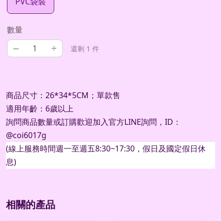
PVC袋裝
數量
–
+
還剩 1 件
商品尺寸：26*34*5CM；單款售
適用年齡：6歲以上
詢問商品數量或訂購歡迎加入官方
LINE
詢問，
ID
：
@coi6017g
(
線上服務時間週一至週五
8:30~17:30
，假日及國定假日休
息
)
相關的產品