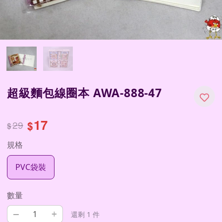
超級麵包線圈本 AWA-888-47
17
29
$
$
規格
PVC袋裝
數量
–
+
還剩 1 件