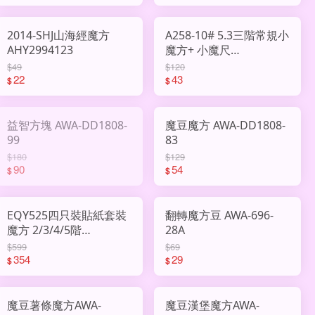
2014-SHJ山海經魔方
A258-10# 5.3三階常規小
AHY2994123
魔方+ 小魔尺
AHY2994301
$49
$120
22
43
$
$
益智方塊 AWA-DD1808-
魔豆魔方 AWA-DD1808-
99
83
$180
$129
90
54
$
$
EQY525四只裝貼紙套裝
翻轉魔方豆 AWA-696-
魔方 2/3/4/5階
28A
AHY2755875
$599
$69
354
29
$
$
魔豆薯條魔方AWA-
魔豆漢堡魔方AWA-