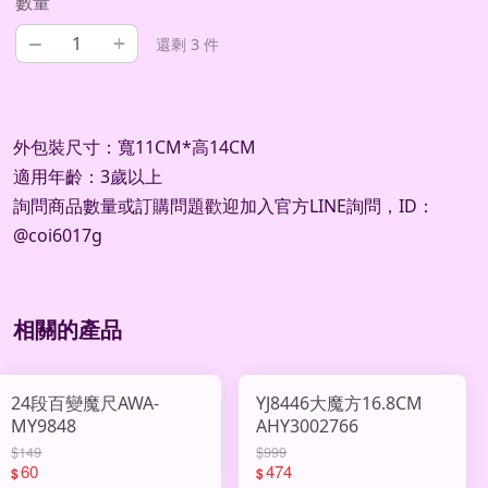
數量
–
+
還剩 3 件
外包裝尺寸：寬11CM*高14CM
適用年齡：3歲以上
詢問商品數量或訂購問題歡迎加入官方LINE詢問，ID：
@coi6017g
相關的產品
24段百變魔尺AWA-
YJ8446大魔方16.8CM
MY9848
AHY3002766
$149
$999
60
474
$
$