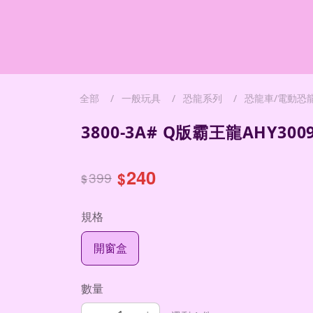
全部
一般玩具
恐龍系列
恐龍車/電動恐
3800-3A# Q版霸王龍AHY3009
240
399
$
$
規格
開窗盒
數量