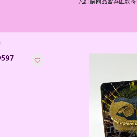
凡訂購商品皆為匯款寄
．
龍
597