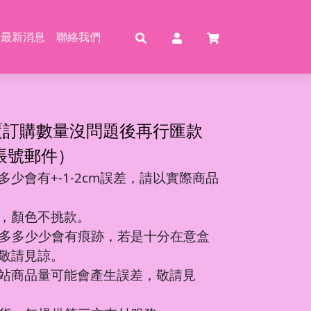
最新消息
聯絡我們
賣
賣
特賣
特
覆訂購數量沒問題後再行匯款
帳號郵件）
少會有+-1-2cm誤差，請以實際商品
動恐龍
玩具
壓玩具
具
，顏色不挑款。
龍特工/動畫
玩具
車
氣球
多多少少會有痕跡，若是十分在意盒
機/造型車
敬請見諒。
站商品量可能會產生誤差，敬請見