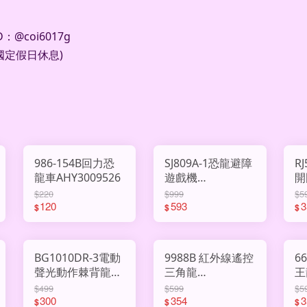
@coi6017g
及國定假日休息)
986-154B回力恐
SJ809A-1恐龍避障
R
龍車AHY3009526
遊戲機
開
AHY3009837
A
$220
$999
$5
120
593
3
$
$
$
BG1010DR-3電動
9988B 紅外線遙控
6
聲光動作棘背龍
三角龍
王
AHY3009605
AHY2891688
$499
$599
$5
300
354
3
$
$
$