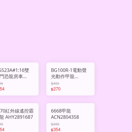
J5523A#1:16雙
BG100R-1電動聲
門恐龍房車
光動作甲龍
HY3009620
AHY3009608
99
$450
54
270
$
670紅外線遙控霸
6668甲龍
龍 AHY2891687
ACN2804358
99
$499
54
354
$