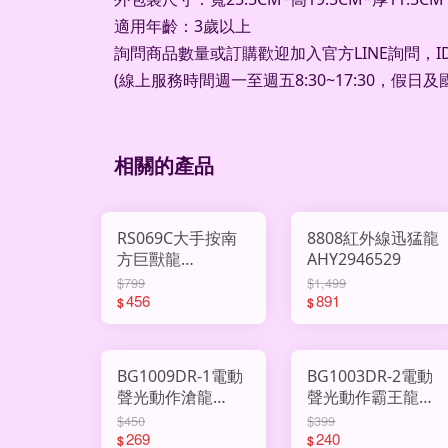
適用年齡：3歲以上
詢問商品數量或訂購歡迎加入官方LINE詢問，ID：
(線上服務時間週一至週五8:30~17:30，假日
相關的產品
RS069C大手按南
8808紅外線迅猛龍
方巨獸龍
AHY2946529
AHY3009804
$799
$1,499
456
891
$
$
BG1009DR-1電動
BG1003DR-2電動
聲光動作滄龍
聲光動作霸王龍
AHY3009607
AHY3009606
$450
$399
269
240
$
$