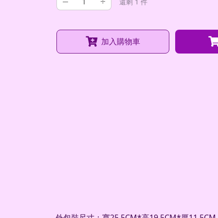
–
+
還剩 1 件
加入購物車
外包裝尺寸：寬25.5CM*高19.5CM*厚11.5CM