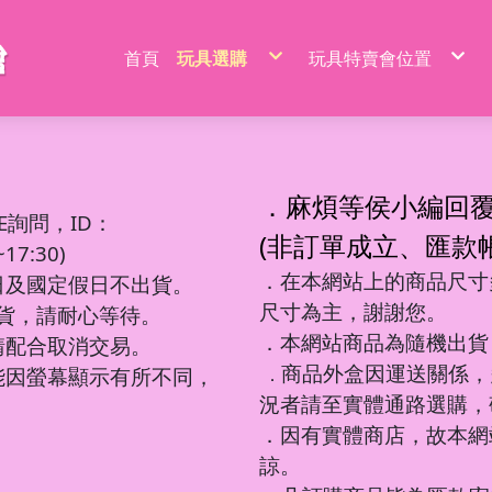
首頁
玩具選購
玩具特賣會位置
特價品/節慶商品
新莊場玩具批發特賣
家家酒玩具
桃園場玩具批發特賣
一般玩具
新竹場玩具批發特賣
射擊玩具
台中南屯玩具批發特
益智玩具
台中北屯玩具批發特
嬰兒玩具
嘉義場玩具批發特賣
騎乘系列/滑梯/充氣跳跳
台南場玩具批發特賣
積木系列
高雄左營場玩具批發
文具圖書系列
高雄鳳山場玩具批發
遙控系列
屏東場玩具批發特賣
．麻煩等侯小編回
生活日用品
吹泡泡玩具
百元內益智玩具
電動童車/摩托車
多面遊戲盒
餐具/廚具/仿真食物
遙控車
廚房用品
益智積木
文具用品類
吊排/紙卡
軟彈槍
E詢問，ID：
沙灘玩具
球台遊戲/地鼠機
滑行車/助步車
搖鈴/床鈴
收銀機/超市購物
遙控動物/昆蟲
風扇/電扇
軍事/太空積木
DIY勞作/手作
包K/PVC袋
水槍
寫字板/白板
闖關大冒險
滑板車/滑板
早教聲光玩具/床邊玩具
醫具/工具
遙控船/飛機/機器人
泳池/泳圈
城市積木
筆類
螢光棒
水炮
(非訂單成立、匯款
互動/戶外/運動類/對戰/競技
魔方/魔尺
三輪車/扭扭車
學步車/搖椅
森林家族
泡澡球/沐浴球
主題積木
紙類/本
萬聖/聖誕
聲光槍
7:30)
車/飛機玩具
棋類/撲克牌/卡牌遊戲
溜滑梯/充氣跳跳/搖搖馬
洗澡玩具
娃娃/芭比娃娃
鑰匙扣/掛件/擺件
積木桌/底板
套裝組
節慶商品
弓箭
釣釣樂/捏捏樂
桌遊
嬰兒學習用品
梳妝/化妝/飾品
水彈槍
學習用品
著色本/沙畫
軌道滾珠積木/螺絲釘積木
螢光筆/馬克筆
線圈本
海盜/中古系列
陸軍
摩托車積木
洗碗布/菜瓜布
變形玩具
磁力棒/磁力片/磁力方塊
寵物玩具
空氣槍
．在本網站上的商品尺寸多
文件袋/資料夾/資料袋
貼畫/刮畫
幼教積木
色鉛筆/蠟筆
造型本/訂本
遊樂園/公主系列
海軍
賽車/汽車積木
日及國定假日不出貨。
彩泥/史萊姆
益智教學
清掃/衛浴玩具/家電
飛鏢/鏢靶
削筆器
貼紙/安靜書
大顆粒主題積木
鉛筆/自動鉛筆
鎖本/密碼本
泰迪/暴力/可愛熊
空軍
火車積木
帳篷/球/氣球
遊戲機/方塊遊戲
城堡/別墅/房屋
修正系列
咕卡/火漆/奶油膠
圓珠筆
素描本/畫圖本
街景積木
太空/星際積木
警察/民航系列
扭蛋機/抓抓機
一言粉紅兔
尺寸為主，謝謝您。
筆袋/筆盒
DIY彩繪/拼拼豆
便利貼/便條本
微小積木
拼裝模型
消防/救護系列
球台遊戲
出貨，請耐心等待。
音樂玩具
科學實驗
恐龍系列
工程系列
DIY串珠
燒烤/點心玩具
地鼠機
教具印章
機器人
工程系列
釣釣樂
恐龍車/電
對戰/競技
海洋球
泡泡槍
麥克風
恐龍系列
美工刀/剪刀/膠
機器人系列
美甲
甜點/冰淇淋
套尺/圓規
變形車
警察系列
捏捏樂/減
恐龍模型
運動類玩
氣球
泡泡棒
樂器玩具
．本網站商品為隨機出貨
銅板價玩具
請配合取消交易。
歷史/三國/水滸傳
DIY飾品/配件/魔法棒
切切樂/仿真食物
迷你特工/恐
消防系列
恐龍蛋
互動/戶外
帳篷
泡泡機
電話造型
中華超人/布魯可/假面
卡通動畫/電影
化妝台/梳妝台
餐具/廚具
停車場/軌道
彈力球/充
手拍鼓
電動/聲光玩具
我的世界/電玩
商品外盒因運送關係，
城市環衛/飛
能因螢幕顯示有所不同，
．
驚喜盒/盲盒/洞洞樂/考古
電器/食物造型
一般街景
軍事系列
認知模型
植物造型
日式街景
多美小汽車
卡通動畫/電影
況者請至實體通路選購，
動物/昆蟲系列
中華街景
模型/合金車
節慶積木
世界場景
．因有實體商店，故本網
諒。