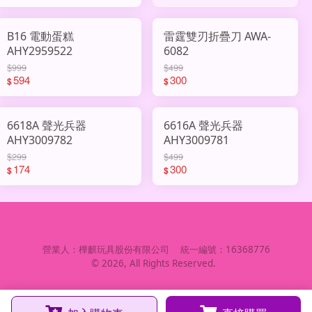
B16 電動蛋糕
雷霆雙刃折疊刀 AWA-
AHY2959522
6082
$999
$499
594
300
$
$
6618A 聲光兵器
6616A 聲光兵器
AHY3009782
AHY3009781
$299
$499
174
300
$
$
營業人：
樺麒玩具股份有限公司
統一編號：
16368776
©
2026
, All Rights Reserved.