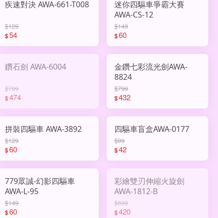
疾速對決 AWA-661-T008
迷你四驅車爭霸大賽
AWA-CS-12
$129
$149
54
60
$
$
鑽石劍 AWA-6004
金鑽七彩流光劍AWA-
8824
$799
$799
474
432
$
$
拼裝四驅車 AWA-3892
四驅車盲盒AWA-0177
$129
$99
60
42
$
$
779眾誠-幻影四驅車
彩繪雙刃伸縮火旋劍
AWA-L-95
AWA-1812-B
$149
$699
60
420
$
$