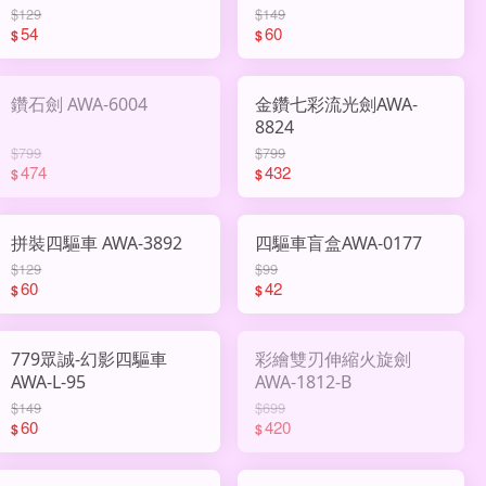
$129
$149
54
60
$
$
鑽石劍 AWA-6004
金鑽七彩流光劍AWA-
8824
$799
$799
474
432
$
$
拼裝四驅車 AWA-3892
四驅車盲盒AWA-0177
$129
$99
60
42
$
$
779眾誠-幻影四驅車
彩繪雙刃伸縮火旋劍
AWA-L-95
AWA-1812-B
$149
$699
60
420
$
$