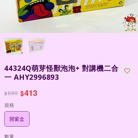
44324Q萌芽怪獸泡泡+ 對講機二合
一 AHY2996893
413
699
$
$
規格
開窗盒
數量