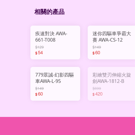
相關的產品
疾速對決 AWA-
迷你四驅車爭霸大
661-T008
賽 AWA-CS-12
$129
$149
54
60
$
$
779眾誠-幻影四驅
彩繪雙刃伸縮火旋
車AWA-L-95
劍AWA-1812-B
$149
$699
60
420
$
$