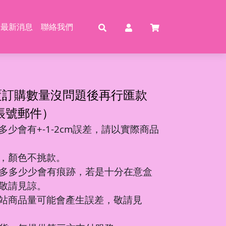
最新消息
聯絡我們
賣
賣
特賣
特
覆訂購數量沒問題後再行匯款
帳號郵件）
少會有+-1-2cm誤差，請以實際商品
動恐龍
玩具
壓玩具
具
，顏色不挑款。
龍特工/動畫
玩具
車
氣球
多多少少會有痕跡，若是十分在意盒
機/造型車
敬請見諒。
站商品量可能會產生誤差，敬請見