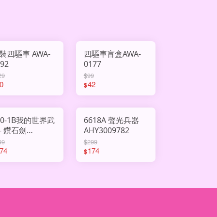
裝四驅車 AWA-
四驅車盲盒AWA-
892
0177
29
$99
0
42
$
00-1B我的世界武
6618A 聲光兵器
- 鑽石劍
AHY3009782
HY3009910
99
$299
74
174
$