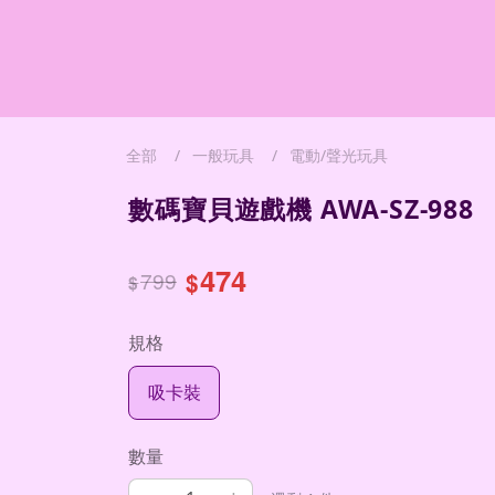
全部
一般玩具
電動/聲光玩具
數碼寶貝遊戲機 AWA-SZ-988
474
799
$
$
規格
吸卡裝
數量