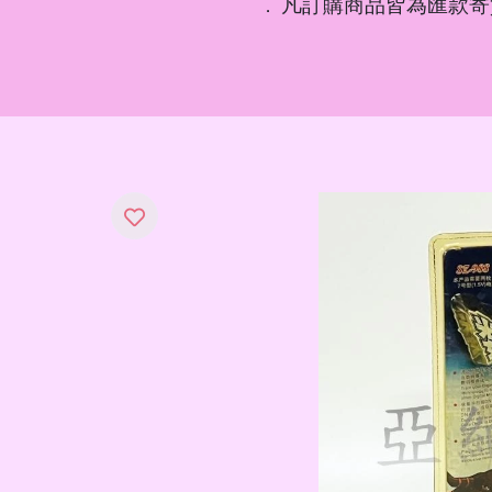
凡訂購商品皆為匯款寄
．