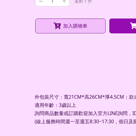
–
+
還剩 1 件
加入購物車
外包裝尺寸：寬21CM*高26CM*厚4.5CM；
適用年齡：3歲以上
詢問商品數量或訂購歡迎加入官方
LINE
詢問，
I
(
線上服務時間週一至週五
8:30~17:30
，假日及