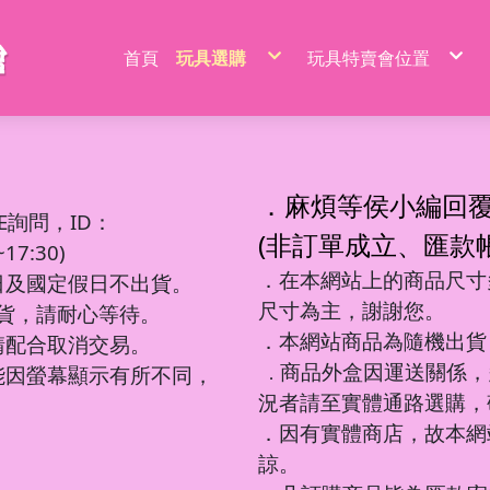
首頁
玩具選購
玩具特賣會位置
特價品/節慶商品
新莊場玩具批發特賣
家家酒玩具
桃園場玩具批發特賣
一般玩具
新竹場玩具批發特賣
射擊玩具
台中南屯玩具批發特
益智玩具
台中北屯玩具批發特
嬰兒玩具
嘉義場玩具批發特賣
騎乘系列/滑梯/充氣跳跳
台南場玩具批發特賣
積木系列
高雄左營場玩具批發
文具圖書系列
高雄鳳山場玩具批發
遙控系列
屏東場玩具批發特賣
．麻煩等侯小編回
生活日用品
吹泡泡玩具
百元內益智玩具
電動童車/摩托車
多面遊戲盒
餐具/廚具/仿真食物
遙控車
廚房用品
益智積木
文具用品類
吊排/紙卡
軟彈槍
E詢問，ID：
沙灘玩具
球台遊戲/地鼠機
滑行車/助步車
搖鈴/床鈴
收銀機/超市購物
遙控動物/昆蟲
風扇/電扇
軍事/太空積木
DIY勞作/手作
包K/PVC袋
水槍
寫字板/白板
闖關大冒險
滑板車/滑板
早教聲光玩具/床邊玩具
醫具/工具
遙控船/飛機/機器人
泳池/泳圈
城市積木
筆類
螢光棒
水炮
(非訂單成立、匯款
互動/戶外/運動類/對戰/競技
魔方/魔尺
三輪車/扭扭車
學步車/搖椅
森林家族
泡澡球/沐浴球
主題積木
紙類/本
萬聖/聖誕
聲光槍
7:30)
車/飛機玩具
棋類/撲克牌/卡牌遊戲
溜滑梯/充氣跳跳/搖搖馬
洗澡玩具
娃娃/芭比娃娃
鑰匙扣/掛件/擺件
積木桌/底板
套裝組
節慶商品
弓箭
釣釣樂/捏捏樂
桌遊
嬰兒學習用品
梳妝/化妝/飾品
水彈槍
學習用品
著色本/沙畫
軌道滾珠積木/螺絲釘積木
螢光筆/馬克筆
線圈本
海盜/中古系列
陸軍
摩托車積木
洗碗布/菜瓜布
變形玩具
磁力棒/磁力片/磁力方塊
寵物玩具
空氣槍
．在本網站上的商品尺寸多
文件袋/資料夾/資料袋
貼畫/刮畫
幼教積木
色鉛筆/蠟筆
造型本/訂本
遊樂園/公主系列
海軍
賽車/汽車積木
日及國定假日不出貨。
彩泥/史萊姆
益智教學
清掃/衛浴玩具/家電
飛鏢/鏢靶
削筆器
貼紙/安靜書
大顆粒主題積木
鉛筆/自動鉛筆
鎖本/密碼本
泰迪/暴力/可愛熊
空軍
火車積木
帳篷/球/氣球
遊戲機/方塊遊戲
城堡/別墅/房屋
修正系列
咕卡/火漆/奶油膠
圓珠筆
素描本/畫圖本
街景積木
太空/星際積木
警察/民航系列
扭蛋機/抓抓機
一言粉紅兔
尺寸為主，謝謝您。
筆袋/筆盒
DIY彩繪/拼拼豆
便利貼/便條本
微小積木
拼裝模型
消防/救護系列
球台遊戲
出貨，請耐心等待。
音樂玩具
科學實驗
恐龍系列
工程系列
DIY串珠
燒烤/點心玩具
地鼠機
教具印章
機器人
工程系列
釣釣樂
恐龍車/電
對戰/競技
海洋球
泡泡槍
麥克風
恐龍系列
美工刀/剪刀/膠
機器人系列
美甲
甜點/冰淇淋
套尺/圓規
變形車
警察系列
捏捏樂/減
恐龍模型
運動類玩
氣球
泡泡棒
樂器玩具
．本網站商品為隨機出貨
銅板價玩具
請配合取消交易。
歷史/三國/水滸傳
DIY飾品/配件/魔法棒
切切樂/仿真食物
迷你特工/恐
消防系列
恐龍蛋
互動/戶外
帳篷
泡泡機
電話造型
中華超人/布魯可/假面
卡通動畫/電影
化妝台/梳妝台
餐具/廚具
停車場/軌道
彈力球/充
手拍鼓
電動/聲光玩具
我的世界/電玩
商品外盒因運送關係，
城市環衛/飛
能因螢幕顯示有所不同，
．
驚喜盒/盲盒/洞洞樂/考古
電器/食物造型
一般街景
軍事系列
認知模型
植物造型
日式街景
多美小汽車
卡通動畫/電影
況者請至實體通路選購，
動物/昆蟲系列
中華街景
模型/合金車
節慶積木
世界場景
．因有實體商店，故本網
諒。