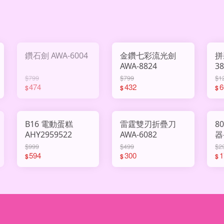
鑽石劍 AWA-6004
金鑽七彩流光劍
拼
AWA-8824
3
$799
$799
$1
474
432
6
$
$
$
B16 電動蛋糕
雷霆雙刃折疊刀
8
AHY2959522
AWA-6082
器
A
$999
$499
$2
594
300
1
$
$
$