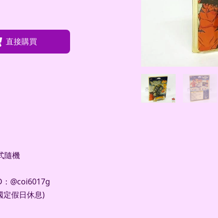
直接購買
款式隨機
D
：
@coi6017g
國定假日休息
)