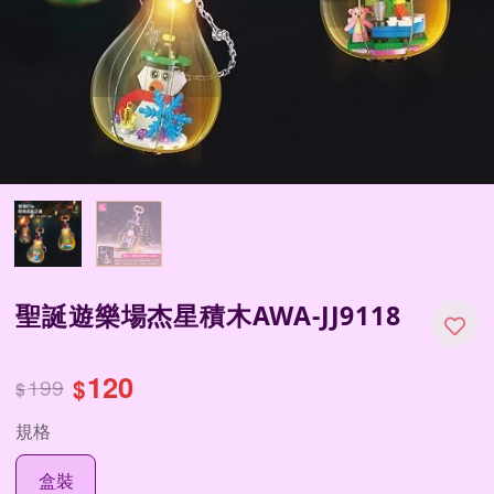
聖誕遊樂場杰星積木AWA-JJ9118
120
199
$
$
規格
盒裝