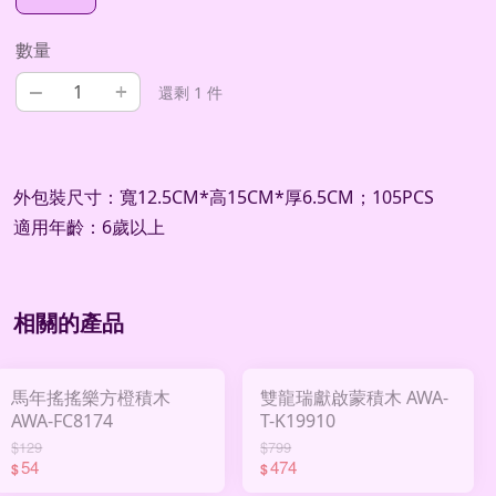
數量
–
+
還剩 1 件
外包裝尺寸：寬12.5CM*高15CM*厚6.5CM；105PCS
適用年齡：6歲以上
相關的產品
馬年搖搖樂方橙積木
雙龍瑞獻啟蒙積木 AWA-
AWA-FC8174
T-K19910
$129
$799
54
474
$
$