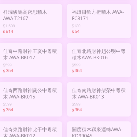
祥瑞駿馬高密思積木
福燈掛飾方橙積木 AWA-
AWA-T2167
FC8171
$1,699
$120
914
54
$
$
佳奇中路財神王亥中粵積
佳奇北路財神趙公明中粵
木 AWA-BK017
積木AWA-BK016
$599
$599
354
354
$
$
佳奇西路財神關公中粵積
佳奇南路財神柴榮中粵積
木 AWA-BK015
木 AWA-BK013
$599
$599
354
354
$
$
佳奇東路財神比干中粵積
開度積木獅來運轉AWA-
木 AWA-BK012
KD99045