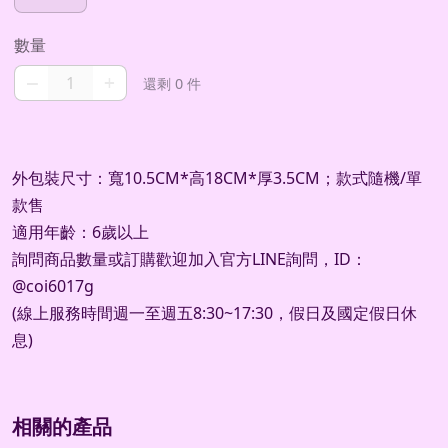
數量
–
+
還剩 0 件
外包裝尺寸：寬10.5CM*高18CM*厚3.5CM；款式隨機/單
款售
適用年齡：6歲以上
詢問商品數量或訂購歡迎加入官方
LINE
詢問，
ID
：
@coi6017g
(
線上服務時間週一至週五
8:30~17:30
，假日及國定假日休
息
)
相關的產品