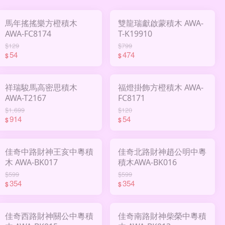
馬年搖搖樂方橙積木
雙龍瑞獻啟蒙積木 AWA-
AWA-FC8174
T-K19910
$129
$799
54
474
$
$
祥瑞駿馬高密思積木
福燈掛飾方橙積木 AWA-
AWA-T2167
FC8171
$1,699
$120
914
54
$
$
佳奇中路財神王亥中粵積
佳奇北路財神趙公明中粵
木 AWA-BK017
積木AWA-BK016
$599
$599
354
354
$
$
佳奇西路財神關公中粵積
佳奇南路財神柴榮中粵積