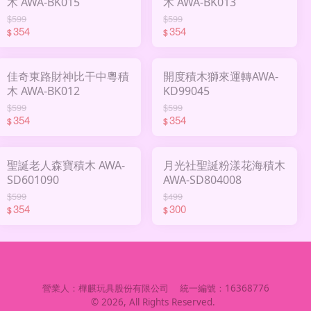
木 AWA-BK015
木 AWA-BK013
$599
$599
354
354
$
$
佳奇東路財神比干中粵積
開度積木獅來運轉AWA-
木 AWA-BK012
KD99045
$599
$599
354
354
$
$
聖誕老人森寶積木 AWA-
月光社聖誕粉漾花海積木
SD601090
AWA-SD804008
$599
$499
354
300
$
$
營業人：
樺麒玩具股份有限公司
統一編號：
16368776
©
2026
, All Rights Reserved.