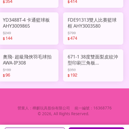
354
414
$
$
YD3488T-4 卡通籃球板
FDE91313雙人比賽籃球
AHY3009865
框 AHY3003580
$249
$799
144
474
$
$
奧飛- 超級飛俠羽毛球拍
671-1 38度雙面梨皮紋沖
AWA-IP308
型印刷三角板
AHY3009809
$199
$350
96
192
$
$
營業人：
樺麒玩具股份有限公司
統一編號：
16368776
©
2026
, All Rights Reserved.