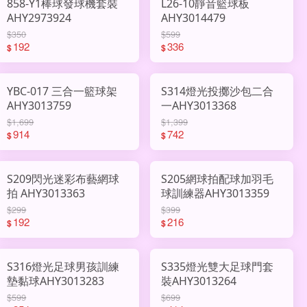
858-Y1棒球發球機套裝
L26-10靜音籃球板
AHY2973924
AHY3014479
$350
$599
192
336
$
$
YBC-017 三合一籃球架
S314燈光投擲沙包二合
AHY3013759
一AHY3013368
$1,699
$1,399
914
742
$
$
S209閃光迷彩布藝網球
S205網球拍配球加羽毛
拍 AHY3013363
球訓練器AHY3013359
$299
$399
192
216
$
$
S316燈光足球男孩訓練
S335燈光雙大足球門套
墊黏球AHY3013283
裝AHY3013264
$599
$699