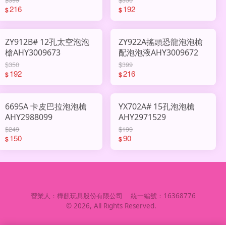
216
192
$
$
ZY912B# 12孔太空泡泡
ZY922A搖頭恐龍泡泡槍
槍AHY3009673
配泡泡液AHY3009672
$350
$399
192
216
$
$
6695A 卡皮巴拉泡泡槍
YX702A# 15孔泡泡槍
AHY2988099
AHY2971529
$249
$199
150
90
$
$
營業人：
樺麒玩具股份有限公司
統一編號：
16368776
©
2026
, All Rights Reserved.