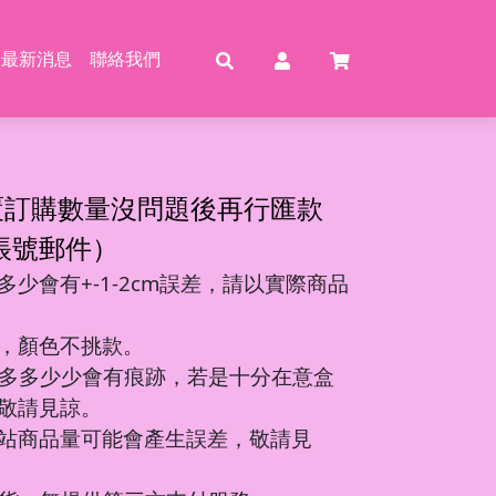
最新消息
聯絡我們
賣
賣
特賣
特
覆訂購數量沒問題後再行匯款
帳號郵件）
少會有+-1-2cm誤差，請以實際商品
動恐龍
玩具
壓玩具
具
，顏色不挑款。
龍特工/動畫
玩具
車
氣球
多多少少會有痕跡，若是十分在意盒
機/造型車
敬請見諒。
站商品量可能會產生誤差，敬請見