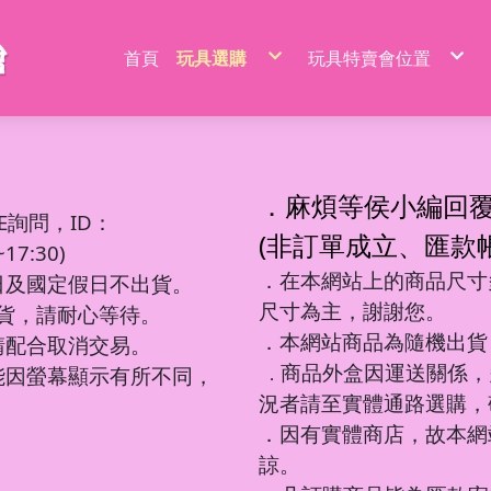
首頁
玩具選購
玩具特賣會位置
特價品/節慶商品
新莊場玩具批發特賣
家家酒玩具
桃園場玩具批發特賣
一般玩具
新竹場玩具批發特賣
射擊玩具
台中南屯玩具批發特
益智玩具
台中北屯玩具批發特
嬰兒玩具
嘉義場玩具批發特賣
騎乘系列/滑梯/充氣跳跳
台南場玩具批發特賣
積木系列
高雄左營場玩具批發
文具圖書系列
高雄鳳山場玩具批發
遙控系列
屏東場玩具批發特賣
．麻煩等侯小編回
生活日用品
吹泡泡玩具
百元內益智玩具
電動童車/摩托車
多面遊戲盒
餐具/廚具/仿真食物
遙控車
廚房用品
益智積木
文具用品類
吊排/紙卡
軟彈槍
E詢問，ID：
沙灘玩具
球台遊戲/地鼠機
滑行車/助步車
搖鈴/床鈴
收銀機/超市購物
遙控動物/昆蟲
風扇/電扇
軍事/太空積木
DIY勞作/手作
包K/PVC袋
水槍
寫字板/白板
闖關大冒險
滑板車/滑板
早教聲光玩具/床邊玩具
醫具/工具
遙控船/飛機/機器人
泳池/泳圈
城市積木
筆類
螢光棒
水炮
(非訂單成立、匯款
互動/戶外/運動類/對戰/競技
魔方/魔尺
三輪車/扭扭車
學步車/搖椅
森林家族
泡澡球/沐浴球
主題積木
紙類/本
萬聖/聖誕
聲光槍
7:30)
車/飛機玩具
棋類/撲克牌/卡牌遊戲
溜滑梯/充氣跳跳/搖搖馬
洗澡玩具
娃娃/芭比娃娃
鑰匙扣/掛件/擺件
積木桌/底板
套裝組
節慶商品
弓箭
釣釣樂/捏捏樂
桌遊
嬰兒學習用品
梳妝/化妝/飾品
水彈槍
學習用品
著色本/沙畫
軌道滾珠積木/螺絲釘積木
螢光筆/馬克筆
線圈本
海盜/中古系列
陸軍
摩托車積木
洗碗布/菜瓜布
變形玩具
磁力棒/磁力片/磁力方塊
寵物玩具
空氣槍
．在本網站上的商品尺寸多
文件袋/資料夾/資料袋
貼畫/刮畫
幼教積木
色鉛筆/蠟筆
造型本/訂本
遊樂園/公主系列
海軍
賽車/汽車積木
日及國定假日不出貨。
彩泥/史萊姆
益智教學
清掃/衛浴玩具/家電
飛鏢/鏢靶
削筆器
貼紙/安靜書
大顆粒主題積木
鉛筆/自動鉛筆
鎖本/密碼本
泰迪/暴力/可愛熊
空軍
火車積木
帳篷/球/氣球
遊戲機/方塊遊戲
城堡/別墅/房屋
修正系列
咕卡/火漆/奶油膠
圓珠筆
素描本/畫圖本
街景積木
太空/星際積木
警察/民航系列
扭蛋機/抓抓機
一言粉紅兔
尺寸為主，謝謝您。
筆袋/筆盒
DIY彩繪/拼拼豆
便利貼/便條本
微小積木
拼裝模型
消防/救護系列
球台遊戲
出貨，請耐心等待。
音樂玩具
科學實驗
恐龍系列
工程系列
DIY串珠
燒烤/點心玩具
地鼠機
教具印章
機器人
工程系列
釣釣樂
恐龍車/電
對戰/競技
海洋球
泡泡槍
麥克風
恐龍系列
美工刀/剪刀/膠
機器人系列
美甲
甜點/冰淇淋
套尺/圓規
變形車
警察系列
捏捏樂/減
恐龍模型
運動類玩
氣球
泡泡棒
樂器玩具
．本網站商品為隨機出貨
銅板價玩具
請配合取消交易。
歷史/三國/水滸傳
DIY飾品/配件/魔法棒
切切樂/仿真食物
迷你特工/恐
消防系列
恐龍蛋
互動/戶外
帳篷
泡泡機
電話造型
中華超人/布魯可/假面
卡通動畫/電影
化妝台/梳妝台
餐具/廚具
停車場/軌道
彈力球/充
手拍鼓
電動/聲光玩具
我的世界/電玩
商品外盒因運送關係，
城市環衛/飛
能因螢幕顯示有所不同，
．
驚喜盒/盲盒/洞洞樂/考古
電器/食物造型
一般街景
軍事系列
認知模型
植物造型
日式街景
多美小汽車
卡通動畫/電影
況者請至實體通路選購，
動物/昆蟲系列
中華街景
模型/合金車
節慶積木
世界場景
．因有實體商店，故本網
諒。