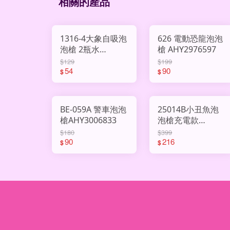
相關的產品
1316-4大象自吸泡
626 電動恐龍泡泡
泡槍 2瓶水
槍 AHY2976597
AHY3009524
$129
$199
54
90
$
$
BE-059A 警車泡泡
25014B小丑魚泡
槍AHY3006833
泡槍充電款
AHY3009490
$180
$399
90
216
$
$