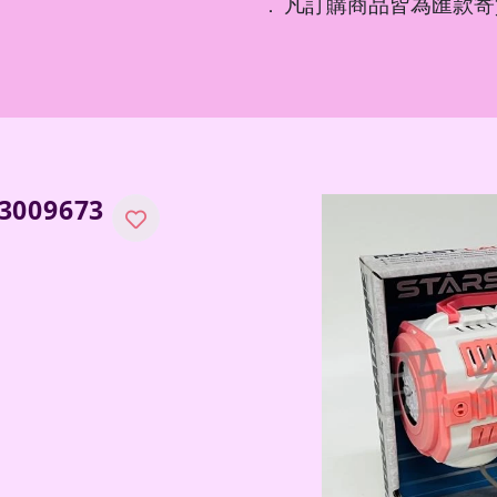
凡訂購商品皆為匯款寄
．
009673