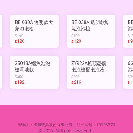
BE-030A 透明款大
BE-028A 透明款鯨
B
象泡泡槍
魚泡泡槍
泡
AHY3008458
AHY3008453
$199
$199
$1
120
120
9
$
$
$
25013A鱷魚泡泡
ZY922A搖頭恐龍
6
槍電池款
泡泡槍配泡泡液
泡
AHY3009489
AHY3009672
$350
$399
$2
192
216
1
$
$
$
營業人：
樺麒玩具股份有限公司
統一編號：
16368776
©
2026
, All Rights Reserved.