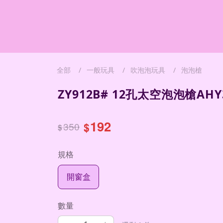
全部
一般玩具
吹泡泡玩具
泡泡槍
ZY912B# 12孔太空泡泡槍AHY3
192
350
$
$
規格
開窗盒
數量