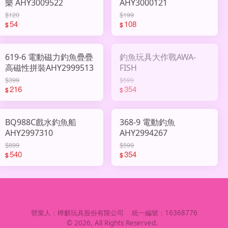
樂 AHY3009522
AHY3000121
$120
$199
54
108
$
$
619-6 電動磁力釣魚疊疊
釣魚玩具大作戰AWA-
高磁性拼裝AHY2999513
FISH
$399
$599
216
354
$
$
BQ988C戲水釣魚船
368-9 電動釣魚
AHY2997310
AHY2994267
$899
$599
540
354
$
$
營業人：
樺麒玩具股份有限公司
統一編號：
16368776
©
2026
, All Rights Reserved.