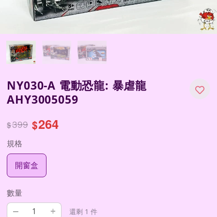
NY030-A 電動恐龍: 暴虐龍
AHY3005059
264
399
$
$
規格
開窗盒
數量
–
+
還剩 1 件