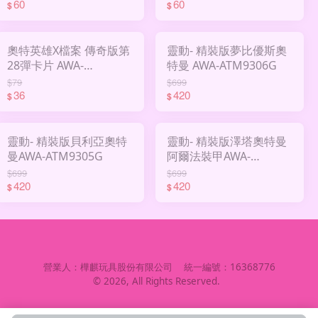
60
60
$
$
奧特英雄X檔案 傳奇版第
靈動- 精裝版夢比優斯奧
28彈卡片 AWA-
特曼 AWA-ATM9306G
UTMSCF028
$79
$699
36
420
$
$
靈動- 精裝版貝利亞奧特
靈動- 精裝版澤塔奧特曼
曼AWA-ATM9305G
阿爾法裝甲AWA-
ATM9304G
$699
$699
420
420
$
$
營業人：
樺麒玩具股份有限公司
統一編號：
16368776
©
2026
, All Rights Reserved.