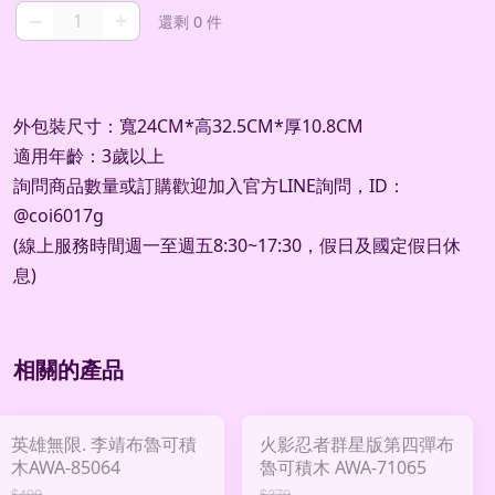
–
+
還剩 0 件
外包裝尺寸：寬24CM*高32.5CM*厚10.8CM
適用年齡：3歲以上
詢問商品數量或訂購歡迎加入官方
LINE
詢問，
ID
：
@coi6017g
(
線上服務時間週一至週五
8:30~17:30
，假日及國定假日休
息
)
相關的產品
英雄無限. 李靖布魯可積
火影忍者群星版第四彈布
木AWA-85064
魯可積木 AWA-71065
$499
$279