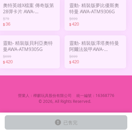
奧特英雄X檔案 傳奇版第
靈動- 精裝版夢比優斯奧
28彈卡片 AWA-
特曼 AWA-ATM9306G
UTMSCF028
$79
$699
36
420
$
$
靈動- 精裝版貝利亞奧特
靈動- 精裝版澤塔奧特曼
曼AWA-ATM9305G
阿爾法裝甲AWA-
ATM9304G
$699
$699
420
420
$
$
營業人：
樺麒玩具股份有限公司
統一編號：
16368776
©
2026
, All Rights Reserved.
已售完