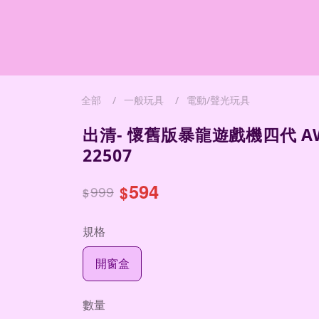
全部
一般玩具
電動/聲光玩具
出清- 懷舊版暴龍遊戲機四代 AW
22507
594
999
$
$
規格
開窗盒
數量