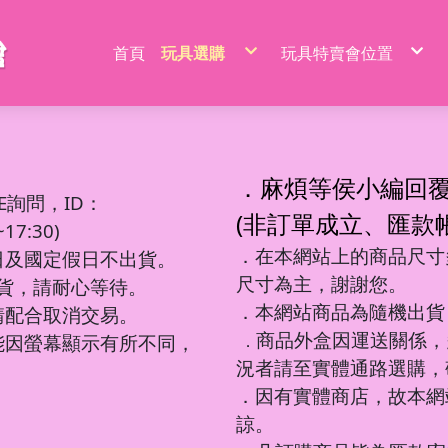
首頁
玩具選購
玩具特賣會位置
特價品/節慶商品
新莊場玩具批發特賣
家家酒玩具
桃園場玩具批發特賣
一般玩具
新竹場玩具批發特賣
射擊玩具
台中南屯玩具批發特
益智玩具
台中北屯玩具批發特
嬰兒玩具
嘉義場玩具批發特賣
騎乘系列/滑梯/充氣跳跳
台南場玩具批發特賣
積木系列
高雄左營場玩具批發
文具圖書系列
高雄鳳山場玩具批發
遙控系列
屏東場玩具批發特賣
．麻煩等侯小編回
生活日用品
吹泡泡玩具
百元內益智玩具
電動童車/摩托車
多面遊戲盒
餐具/廚具/仿真食物
遙控車
廚房用品
益智積木
文具用品類
吊排/紙卡
軟彈槍
E詢問，ID：
沙灘玩具
球台遊戲/地鼠機
滑行車/助步車
搖鈴/床鈴
收銀機/超市購物
遙控動物/昆蟲
風扇/電扇
軍事/太空積木
DIY勞作/手作
包K/PVC袋
水槍
寫字板/白板
闖關大冒險
滑板車/滑板
早教聲光玩具/床邊玩具
醫具/工具
遙控船/飛機/機器人
泳池/泳圈
城市積木
筆類
螢光棒
水炮
(非訂單成立、匯款
互動/戶外/運動類/對戰/競技
魔方/魔尺
三輪車/扭扭車
學步車/搖椅
森林家族
泡澡球/沐浴球
主題積木
紙類/本
萬聖/聖誕
聲光槍
7:30)
車/飛機玩具
棋類/撲克牌/卡牌遊戲
溜滑梯/充氣跳跳/搖搖馬
洗澡玩具
娃娃/芭比娃娃
鑰匙扣/掛件/擺件
積木桌/底板
套裝組
節慶商品
弓箭
釣釣樂/捏捏樂
桌遊
嬰兒學習用品
梳妝/化妝/飾品
水彈槍
學習用品
著色本/沙畫
軌道滾珠積木/螺絲釘積木
螢光筆/馬克筆
線圈本
海盜/中古系列
陸軍
摩托車積木
洗碗布/菜瓜布
變形玩具
磁力棒/磁力片/磁力方塊
寵物玩具
空氣槍
．在本網站上的商品尺寸多
文件袋/資料夾/資料袋
貼畫/刮畫
幼教積木
色鉛筆/蠟筆
造型本/訂本
遊樂園/公主系列
海軍
賽車/汽車積木
日及國定假日不出貨。
彩泥/史萊姆
益智教學
清掃/衛浴玩具/家電
飛鏢/鏢靶
削筆器
貼紙/安靜書
大顆粒主題積木
鉛筆/自動鉛筆
鎖本/密碼本
泰迪/暴力/可愛熊
空軍
火車積木
帳篷/球/氣球
遊戲機/方塊遊戲
城堡/別墅/房屋
修正系列
咕卡/火漆/奶油膠
圓珠筆
素描本/畫圖本
街景積木
太空/星際積木
警察/民航系列
扭蛋機/抓抓機
一言粉紅兔
尺寸為主，謝謝您。
筆袋/筆盒
DIY彩繪/拼拼豆
便利貼/便條本
微小積木
拼裝模型
消防/救護系列
球台遊戲
出貨，請耐心等待。
音樂玩具
科學實驗
恐龍系列
工程系列
DIY串珠
燒烤/點心玩具
地鼠機
教具印章
機器人
工程系列
釣釣樂
恐龍車/電
對戰/競技
海洋球
泡泡槍
麥克風
恐龍系列
美工刀/剪刀/膠
機器人系列
美甲
甜點/冰淇淋
套尺/圓規
變形車
警察系列
捏捏樂/減
恐龍模型
運動類玩
氣球
泡泡棒
樂器玩具
．本網站商品為隨機出貨
銅板價玩具
請配合取消交易。
歷史/三國/水滸傳
DIY飾品/配件/魔法棒
切切樂/仿真食物
迷你特工/恐
消防系列
恐龍蛋
互動/戶外
帳篷
泡泡機
電話造型
中華超人/布魯可/假面
卡通動畫/電影
化妝台/梳妝台
餐具/廚具
停車場/軌道
彈力球/充
手拍鼓
電動/聲光玩具
我的世界/電玩
商品外盒因運送關係，
城市環衛/飛
能因螢幕顯示有所不同，
．
驚喜盒/盲盒/洞洞樂/考古
電器/食物造型
一般街景
軍事系列
認知模型
植物造型
日式街景
多美小汽車
卡通動畫/電影
況者請至實體通路選購，
動物/昆蟲系列
中華街景
模型/合金車
節慶積木
世界場景
．因有實體商店，故本網
諒。