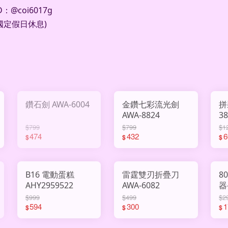
D
：
@coi6017g
國定假日休息
)
鑽石劍 AWA-6004
金鑽七彩流光劍
拼
AWA-8824
3
$799
$799
$1
474
432
6
$
$
$
B16 電動蛋糕
雷霆雙刃折疊刀
8
AHY2959522
AWA-6082
器
A
$999
$499
$2
594
300
1
$
$
$