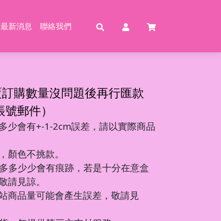
最新消息
聯絡我們
賣
賣
特賣
特
覆訂購數量沒問題後再行匯款
帳號郵件）
少會有+-1-2cm誤差，請以實際商品
動恐龍
玩具
壓玩具
具
，顏色不挑款。
龍特工/動畫
玩具
車
氣球
多多少少會有痕跡，若是十分在意盒
機/造型車
敬請見諒。
站商品量可能會產生誤差，敬請見