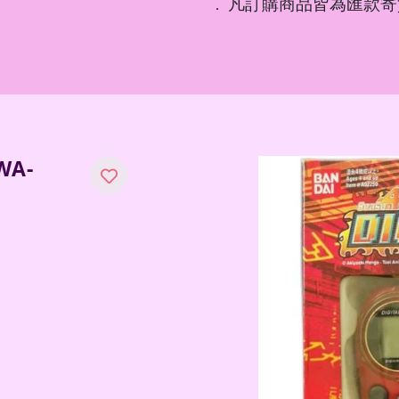
凡訂購商品皆為匯款寄
．
A-