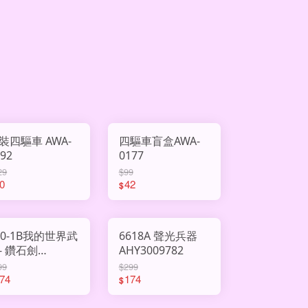
裝四驅車 AWA-
四驅車盲盒AWA-
892
0177
29
$99
0
42
$
00-1B我的世界武
6618A 聲光兵器
- 鑽石劍
AHY3009782
HY3009910
99
$299
74
174
$