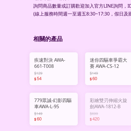
詢問商品數量或訂購歡迎加入官方
LINE
詢問，
I
(
線上服務時間週一至週五
8:30~17:30
，假日及
相關的產品
疾速對決 AWA-
迷你四驅車爭霸大
661-T008
賽 AWA-CS-12
$129
$149
54
60
$
$
779眾誠-幻影四驅
彩繪雙刃伸縮火旋
車AWA-L-95
劍AWA-1812-B
$149
$699
60
420
$
$