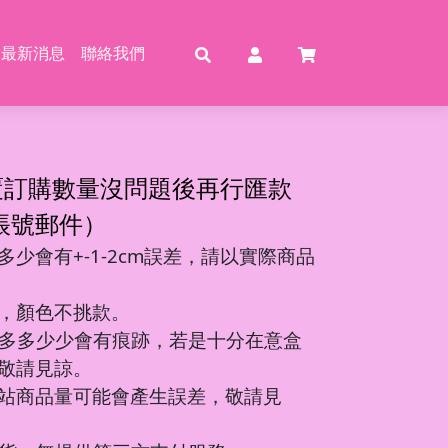
最新消息
聯絡我們
賣
賣
特賣
特
覆訂購數量沒問題後再行匯款
帳號郵件）
少會有+-1-2cm誤差，請以實際商品
動恐龍
玩具
壓玩具
具
，顏色不挑款。
龍特工/動畫
玩具
車
氣球
多多少少會有痕跡，若是十分在意盒
機/造型車
敬請見諒。
站商品量可能會產生誤差，敬請見