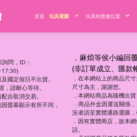
首頁
玩具選購
玩具特賣會位置
特價品/節慶商品
新莊場玩具批發特賣
家家酒玩具
桃園場玩具批發特賣
一般玩具
新竹場玩具批發特賣
射擊玩具
台中南屯玩具批發特
益智玩具
台中北屯玩具批發特
嬰兒玩具
嘉義場玩具批發特賣
騎乘系列/滑梯/充氣跳跳
台南場玩具批發特賣
積木系列
高雄左營場玩具批發
文具圖書系列
高雄鳳山場玩具批發
遙控系列
屏東場玩具批發特賣
．麻煩等侯小編回
生活日用品
吹泡泡玩具
百元內益智玩具
電動童車/摩托車
多面遊戲盒
餐具/廚具/仿真食物
遙控車
廚房用品
益智積木
文具用品類
吊排/紙卡
軟彈槍
E詢問，ID：
沙灘玩具
球台遊戲/地鼠機
滑行車/助步車
搖鈴/床鈴
收銀機/超市購物
遙控動物/昆蟲
風扇/電扇
軍事/太空積木
DIY勞作/手作
包K/PVC袋
水槍
寫字板/白板
闖關大冒險
滑板車/滑板
早教聲光玩具/床邊玩具
醫具/工具
遙控船/飛機/機器人
泳池/泳圈
城市積木
筆類
螢光棒
水炮
(非訂單成立、匯款
互動/戶外/運動類/對戰/競技
魔方/魔尺
三輪車/扭扭車
學步車/搖椅
森林家族
泡澡球/沐浴球
主題積木
紙類/本
萬聖/聖誕
聲光槍
7:30)
車/飛機玩具
棋類/撲克牌/卡牌遊戲
溜滑梯/充氣跳跳/搖搖馬
洗澡玩具
娃娃/芭比娃娃
鑰匙扣/掛件/擺件
積木桌/底板
套裝組
節慶商品
弓箭
釣釣樂/捏捏樂
桌遊
嬰兒學習用品
梳妝/化妝/飾品
水彈槍
學習用品
著色本/沙畫
軌道滾珠積木/螺絲釘積木
螢光筆/馬克筆
線圈本
海盜/中古系列
陸軍
摩托車積木
洗碗布/菜瓜布
變形玩具
磁力棒/磁力片/磁力方塊
寵物玩具
空氣槍
．在本網站上的商品尺寸多
文件袋/資料夾/資料袋
貼畫/刮畫
幼教積木
色鉛筆/蠟筆
造型本/訂本
遊樂園/公主系列
海軍
賽車/汽車積木
日及國定假日不出貨。
彩泥/史萊姆
益智教學
清掃/衛浴玩具/家電
飛鏢/鏢靶
削筆器
貼紙/安靜書
大顆粒主題積木
鉛筆/自動鉛筆
鎖本/密碼本
泰迪/暴力/可愛熊
空軍
火車積木
帳篷/球/氣球
遊戲機/方塊遊戲
城堡/別墅/房屋
修正系列
咕卡/火漆/奶油膠
圓珠筆
素描本/畫圖本
街景積木
太空/星際積木
警察/民航系列
扭蛋機/抓抓機
一言粉紅兔
尺寸為主，謝謝您。
筆袋/筆盒
DIY彩繪/拼拼豆
便利貼/便條本
微小積木
拼裝模型
消防/救護系列
球台遊戲
出貨，請耐心等待。
音樂玩具
科學實驗
恐龍系列
工程系列
DIY串珠
燒烤/點心玩具
地鼠機
教具印章
機器人
工程系列
釣釣樂
恐龍車/電
對戰/競技
海洋球
泡泡槍
麥克風
恐龍系列
美工刀/剪刀/膠
機器人系列
美甲
甜點/冰淇淋
套尺/圓規
變形車
警察系列
捏捏樂/減
恐龍模型
運動類玩
氣球
泡泡棒
樂器玩具
．本網站商品為隨機出貨
銅板價玩具
請配合取消交易。
歷史/三國/水滸傳
DIY飾品/配件/魔法棒
切切樂/仿真食物
迷你特工/恐
消防系列
恐龍蛋
互動/戶外
帳篷
泡泡機
電話造型
中華超人/布魯可/假面
卡通動畫/電影
化妝台/梳妝台
餐具/廚具
停車場/軌道
彈力球/充
手拍鼓
電動/聲光玩具
我的世界/電玩
商品外盒因運送關係，
城市環衛/飛
能因螢幕顯示有所不同，
．
驚喜盒/盲盒/洞洞樂/考古
電器/食物造型
一般街景
軍事系列
認知模型
植物造型
日式街景
多美小汽車
卡通動畫/電影
況者請至實體通路選購，
動物/昆蟲系列
中華街景
模型/合金車
節慶積木
世界場景
．因有實體商店，故本網
諒。