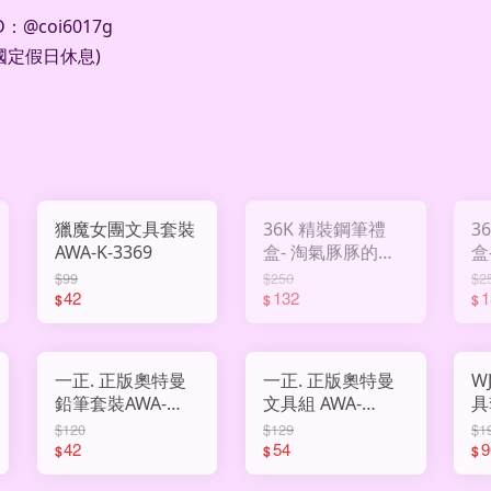
D
：
@coi6017g
國定假日休息
)
獵魔女團文具套裝
36K 精裝鋼筆禮
3
AWA-K-3369
盒- 淘氣豚豚的日
盒
常 AWA-SJ-848025
SJ
$99
$250
$2
42
132
1
$
$
$
一正. 正版奧特曼
一正. 正版奧特曼
W
鉛筆套裝AWA-
文具組 AWA-
具
YZ770032
YZ770010
A
$120
$129
$1
42
54
9
$
$
$