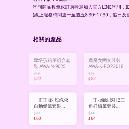
詢問商品數量或訂購歡迎加入官方
LINE
詢問，
I
(
線上服務時間週一至週五
8:30~17:30
，假日及
相關的產品
娜塔莎鉛筆組合套
獵魔女團文具裝
裝 AWA-N-9025
AWA-K-POP2018
$49
$49
22
22
$
$
一正正版- 蜘蛛俠
一正- 蜘蛛俠HB三
自動鉛筆套裝
角杆鉛筆套裝
AWA-YZ310062
AWA-YZ310032
$99
$149
60
84
$
$