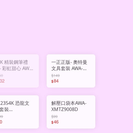
6K 精裝鋼筆禮
一正正版- 奧特曼
- 彩虹甜心 AWA-
文具套裝 AWA-
-848024
YZ770123
50
$149
32
84
$
J2354K 恐龍文
解壓口袋本AWA-
套裝
XMTZ9008D
HY3002905
99
$99
0
46
$