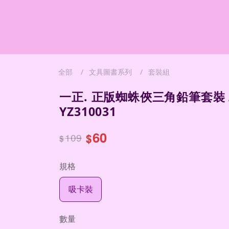
全部
文具圖書系列
套裝組
一正. 正版蜘蛛俠三角鉛筆套裝 
YZ310031
60
109
$
$
規格
吸卡裝
數量