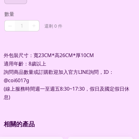
數量
–
+
還剩 0 件
外包裝尺寸：寬23CM*高26CM*厚10CM
適用年齡：8歲以上
詢問商品數量或訂購歡迎加入官方
LINE
詢問，
ID
：
@coi6017g
(
線上服務時間週一至週五
8:30~17:30
，假日及國定假日休
息
)
相關的產品