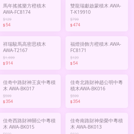
馬年搖搖樂方橙積木
雙龍瑞獻啟蒙積木 AWA-
AWA-FC8174
T-K19910
$129
$799
54
474
$
$
祥瑞駿馬高密思積木
福燈掛飾方橙積木 AWA-
AWA-T2167
FC8171
$1,699
$120
914
54
$
$
佳奇中路財神王亥中粵積
佳奇北路財神趙公明中粵
木 AWA-BK017
積木AWA-BK016
$599
$599
354
354
$
$
佳奇西路財神關公中粵積
佳奇南路財神柴榮中粵積
木 AWA-BK015
木 AWA-BK013
$599
$599