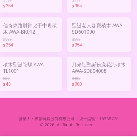
354
354
$
$
佳奇東路財神比干中粵積
聖誕老人森寶積木 AWA-
木 AWA-BK012
SD601090
$599
$599
354
354
$
$
積木聖誕陀螺 AWA-
月光社聖誕粉漾花海積木
TL1001
AWA-SD804008
$99
$499
43
300
$
$
營業人：
樺麒玩具股份有限公司
統一編號：
16368776
©
2026
, All Rights Reserved.