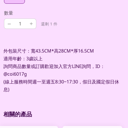
數量
–
+
還剩 1 件
外包裝尺寸：寬43.5CM*高28CM*厚16.5CM
適用年齡：3歲以上
詢問商品數量或訂購歡迎加入官方
LINE
詢問，
ID
：
@coi6017g
(
線上服務時間週一至週五
8:30~17:30
，假日及國定假日休
息
)
相關的產品