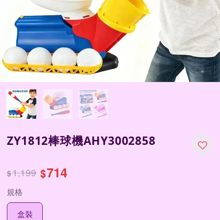
ZY1812棒球機AHY3002858
714
1,199
$
$
規格
盒裝