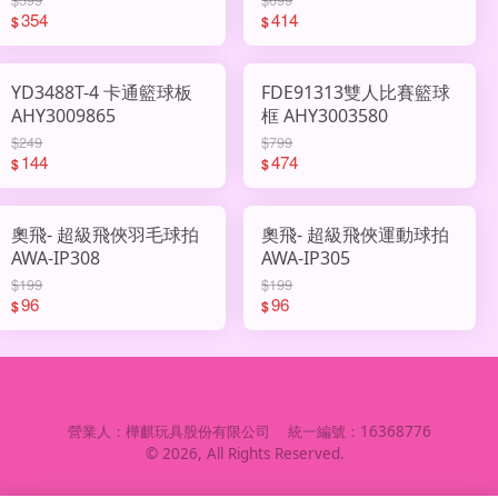
354
414
$
$
YD3488T-4 卡通籃球板
FDE91313雙人比賽籃球
AHY3009865
框 AHY3003580
$249
$799
144
474
$
$
奧飛- 超級飛俠羽毛球拍
奧飛- 超級飛俠運動球拍
AWA-IP308
AWA-IP305
$199
$199
96
96
$
$
營業人：
樺麒玩具股份有限公司
統一編號：
16368776
©
2026
, All Rights Reserved.