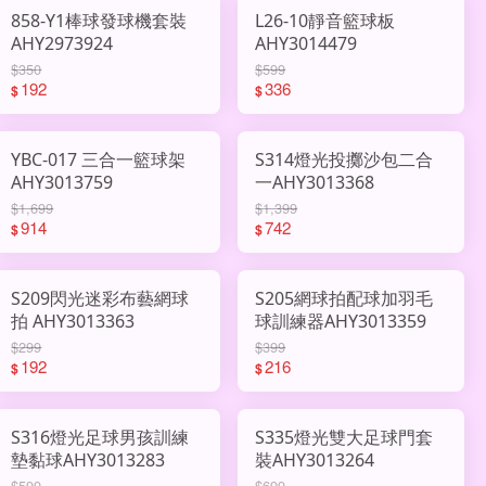
858-Y1棒球發球機套裝
L26-10靜音籃球板
AHY2973924
AHY3014479
$350
$599
192
336
$
$
YBC-017 三合一籃球架
S314燈光投擲沙包二合
AHY3013759
一AHY3013368
$1,699
$1,399
914
742
$
$
S209閃光迷彩布藝網球
S205網球拍配球加羽毛
拍 AHY3013363
球訓練器AHY3013359
$299
$399
192
216
$
$
S316燈光足球男孩訓練
S335燈光雙大足球門套
墊黏球AHY3013283
裝AHY3013264
$599
$699