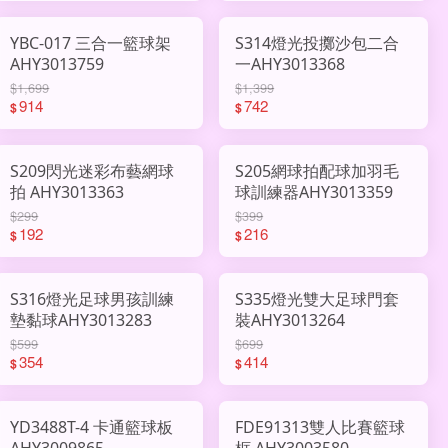
YBC-017 三合一籃球架
S314燈光投擲沙包二合
AHY3013759
一AHY3013368
$1,699
$1,399
914
742
$
$
S209閃光迷彩布藝網球
S205網球拍配球加羽毛
拍 AHY3013363
球訓練器AHY3013359
$299
$399
192
216
$
$
S316燈光足球男孩訓練
S335燈光雙大足球門套
墊黏球AHY3013283
裝AHY3013264
$599
$699
354
414
$
$
YD3488T-4 卡通籃球板
FDE91313雙人比賽籃球