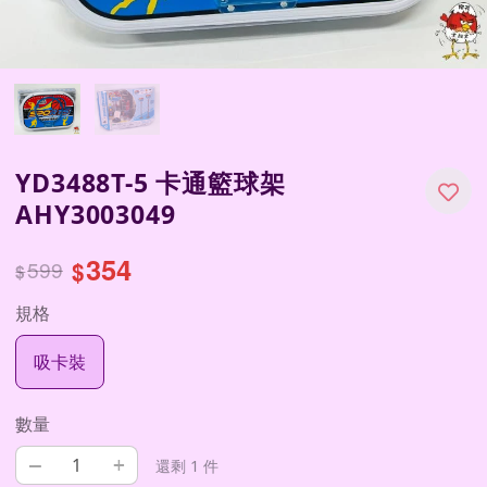
YD3488T-5 卡通籃球架
AHY3003049
354
599
$
$
規格
吸卡裝
數量
–
+
還剩 1 件