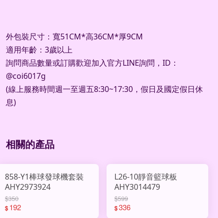
外包裝尺寸：寬51CM*高36CM*厚9CM
適用年齡：3歲以上
詢問商品數量或訂購歡迎加入官方
LINE
詢問，
ID
：
@coi6017g
(
線上服務時間週一至週五
8:30~17:30
，假日及國定假日休
息
)
相關的產品
858-Y1棒球發球機套裝
L26-10靜音籃球板
AHY2973924
AHY3014479
$350
$599
192
336
$
$