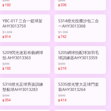
$350
$599
192
336
$
$
YBC-017 三合一籃球架
S314燈光投擲沙包二合
AHY3013759
一AHY3013368
$1,699
$1,399
914
742
$
$
S209閃光迷彩布藝網球
S205網球拍配球加羽毛
拍 AHY3013363
球訓練器AHY3013359
$299
$399
192
216
$
$
S316燈光足球男孩訓練
S335燈光雙大足球門套
墊黏球AHY3013283
裝AHY3013264
$599
$699
354
414
$
$