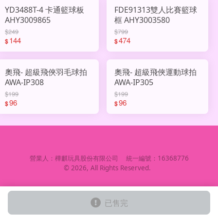
YD3488T-4 卡通籃球板
FDE91313雙人比賽籃球
AHY3009865
框 AHY3003580
$249
$799
144
474
$
$
奧飛- 超級飛俠羽毛球拍
奧飛- 超級飛俠運動球拍
AWA-IP308
AWA-IP305
$199
$199
96
96
$
$
營業人：
樺麒玩具股份有限公司
統一編號：
16368776
©
2026
, All Rights Reserved.
已售完