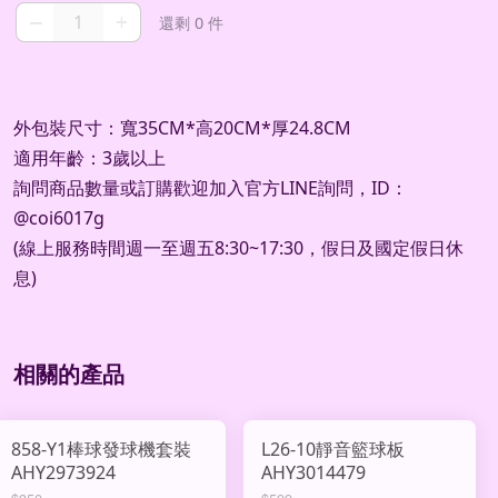
–
+
還剩 0 件
外包裝尺寸：寬35CM*高20CM*厚24.8CM
適用年齡：3歲以上
詢問商品數量或訂購歡迎加入官方
LINE
詢問，
ID
：
@coi6017g
(
線上服務時間週一至週五
8:30~17:30
，假日及國定假日休
息
)
相關的產品
858-Y1棒球發球機套裝
L26-10靜音籃球板
AHY2973924
AHY3014479