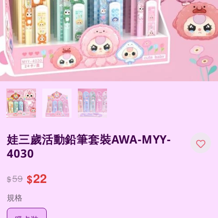
娃三歲活動鉛筆套裝AWA-MYY-
4030
22
59
$
$
規格