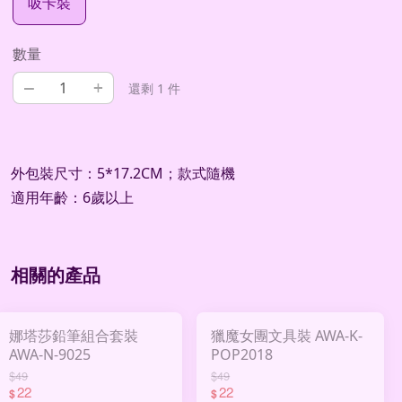
吸卡裝
數量
–
+
還剩 1 件
外包裝尺寸：5*17.2CM；款式隨機
適用年齡：6歲以上
相關的產品
娜塔莎鉛筆組合套裝
獵魔女團文具裝 AWA-K-
AWA-N-9025
POP2018
$49
$49
22
22
$
$