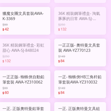
獵魔女團文具套裝AWA-
36K 精裝鋼筆禮盒- 淘氣
K-3369
豚豚的日常 AWA-SJ-
848025
$99
$250
42
132
$
$
36K 精裝鋼筆禮盒- 彩虹
一正正版- 奧特曼文具套
甜心 AWA-SJ-848024
裝 AWA-YZ770123
$250
$149
132
84
$
$
一正正版- 蜘蛛俠自動鉛
一正- 蜘蛛俠HB三角杆鉛
筆套裝 AWA-YZ310062
筆套裝AWA-YZ310032
$99
$149
60
84
$
$
一正. 正版奧特曼鉛筆套
一正. 正版奧特曼文具組